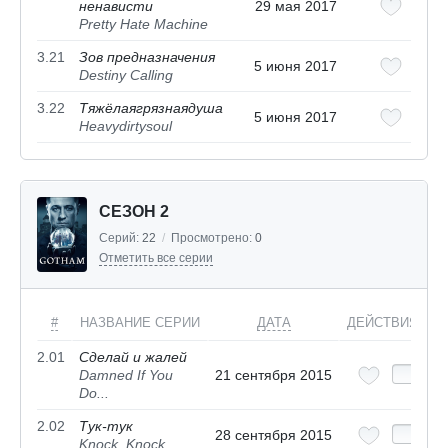
ненависти
29 мая 2017
Pretty Hate Machine
3.21
Зов предназначения
5 июня 2017
Destiny Calling
3.22
Тяжёлаягрязнаядуша
5 июня 2017
Heavydirtysoul
СЕЗОН 2
Серий:
22
/
Просмотрено:
0
Отметить все серии
#
НАЗВАНИЕ СЕРИИ
ДАТА
ДЕЙСТВИЯ
2.01
Сделай и жалей
Damned If You
21 сентября 2015
Do...
2.02
Тук-тук
28 сентября 2015
Knock, Knock