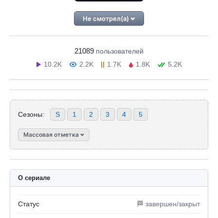
Не смотрел(а)
21089
пользователей
10.2K
2.2K
1.7K
1.8K
5.2K
Сезоны:
S
1
2
3
4
5
Массовая отметка
О сериале
Статус
🏁 завершен/закрыт