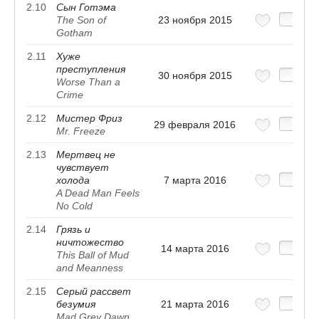
2.10
Сын Готэма
The Son of
23 ноября 2015
Gotham
2.11
Хуже
преступления
30 ноября 2015
Worse Than a
Crime
2.12
Мистер Фриз
29 февраля 2016
Mr. Freeze
2.13
Мертвец не
чувствует
холода
7 марта 2016
A Dead Man Feels
No Cold
2.14
Грязь и
ничтожество
14 марта 2016
This Ball of Mud
and Meanness
2.15
Серый рассвет
безумия
21 марта 2016
Mad Grey Dawn