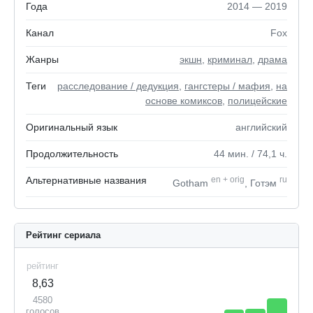
Года
2014 — 2019
Канал
Fox
Жанры
экшн
,
криминал
,
драма
Теги
расследование / дедукция
,
гангстеры / мафия
,
на
основе комиксов
,
полицейские
Оригинальный язык
английский
Продолжительность
44
мин.
/ 74,1
ч.
Альтернативные названия
en
+
orig
ru
Gotham
, Готэм
Рейтинг сериала
рейтинг
8,63
4580
голосов