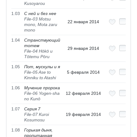
Kusoyarou
1.03
С ней и без нее
File-03 Motsu
22 января 2014
mono, Mota zaru
mono
1.04
Странствующий
тотем
29 января 2014
File-04 Hōkō u
Tōtemu Pōru
1.05
Пот, мускулы и я
File-05 Ase to
5 февраля 2014
Kinniku to Atashi
1.06
Мучение пророка
File-06 Yogen-sha
12 февраля 2014
no Kunō
1.07
Серия 7
File-07 Kuroi
19 февраля 2014
Kosumosu
1.08
Горькая дыня,
пропитанная