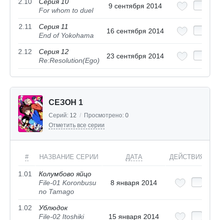
2.10
Серия 10
9 сентября 2014
For whom to duel
2.11
Серия 11
16 сентября 2014
End of Yokohama
2.12
Серия 12
23 сентября 2014
Re:Resolution(Ego)
СЕЗОН 1
Серий:
12
/
Просмотрено:
0
Отметить все серии
#
НАЗВАНИЕ СЕРИИ
ДАТА
ДЕЙСТВИЯ
1.01
Колумбово яйцо
File-01 Koronbusu
8 января 2014
no Tamago
1.02
Ублюдок
File-02 Itoshiki
15 января 2014