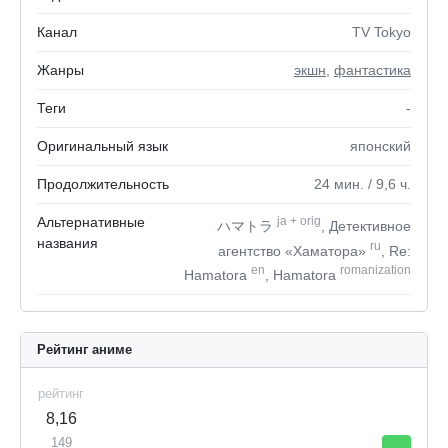
Канал
TV Tokyo
Жанры
экшн
,
фантастика
Теги
-
Оригинальный язык
японский
Продолжительность
24
мин.
/ 9,6
ч.
Альтернативные
ja
+
orig
ハマトラ
, Детективное
названия
ru
агентство «Хаматора»
, Re:
en
romanization
Hamatora
, Hamatora
Рейтинг аниме
рейтинг
8,16
149