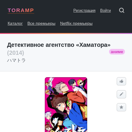
TORAMP
Регистрация
Войти
Каталог
Все премьеры
Netflix премьеры
Детективное агентство «Хаматора»
аниме
(2014)
ハマトラ