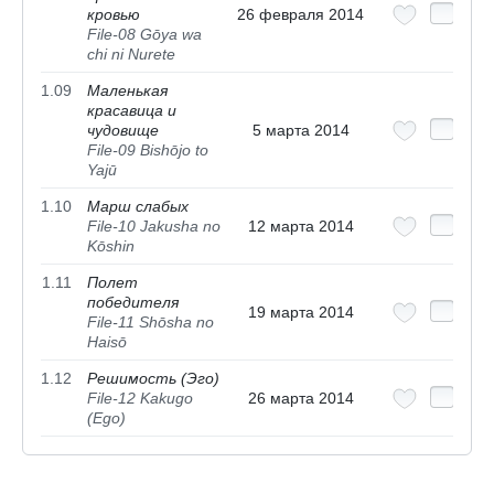
кровью
26 февраля 2014
File-08 Gōya wa
chi ni Nurete
1.09
Маленькая
красавица и
чудовище
5 марта 2014
File-09 Bishōjo to
Yajū
1.10
Марш слабых
File-10 Jakusha no
12 марта 2014
Kōshin
1.11
Полет
победителя
19 марта 2014
File-11 Shōsha no
Haisō
1.12
Решимость (Эго)
File-12 Kakugo
26 марта 2014
(Ego)