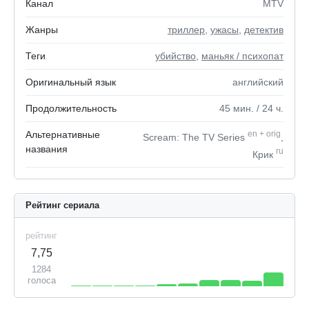
Канал
MTV
Жанры
триллер
,
ужасы
,
детектив
Теги
убийство
,
маньяк / психопат
Оригинальный язык
английский
Продолжительность
45
мин.
/ 24
ч.
Альтернативные
en
+
orig
Scream: The TV Series
,
названия
ru
Крик
Рейтинг сериала
рейтинг
7,75
1284
голоса