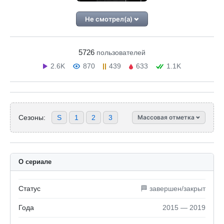
Не смотрел(а)
5726
пользователей
2.6K
870
439
633
1.1K
Сезоны:
S
1
2
3
Массовая отметка
О сериале
Статус
🏁 завершен/закрыт
Года
2015 — 2019