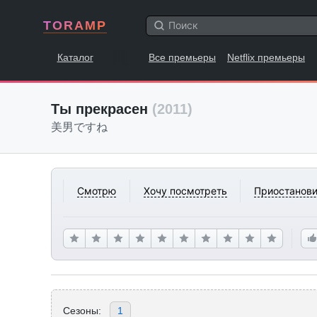
TORAMP
Каталог
Все премьеры
Netflix премьеры
Ты прекрасен
(2011)
美男ですね
Смотрю
Хочу посмотреть
Приостанови
Сезоны:
1