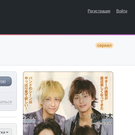
Регистрация
Войти
сериал
(а)
литься
тка