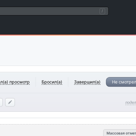
/
л(а) просмотр
Бросил(а)
Завершил(а)
Не смотрел
поде
Массовая отме