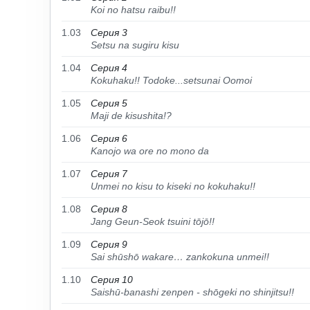
Koi no hatsu raibu!!
1.03
Серия 3
Setsu na sugiru kisu
1.04
Серия 4
Kokuhaku!! Todoke...setsunai Oomoi
1.05
Серия 5
Maji de kisushita!?
1.06
Серия 6
Kanojo wa ore no mono da
1.07
Серия 7
Unmei no kisu to kiseki no kokuhaku!!
1.08
Серия 8
Jang Geun-Seok tsuini tōjō!!
1.09
Серия 9
Sai shūshō wakare… zankokuna unmei!!
1.10
Серия 10
Saishū-banashi zenpen - shōgeki no shinjitsu!!