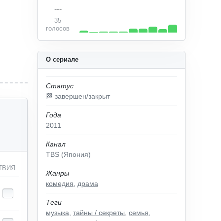
---
35
голосов
О сериале
Статус
🏁 завершен/закрыт
Года
2011
Канал
TBS (Япония)
ТВИЯ
Жанры
комедия
,
драма
Теги
музыка
,
тайны / секреты
,
семья
,