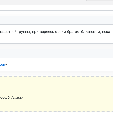
известной группы, притворяясь своим братом-близнецом, пока то
сен
»
?
вершён/закрыт.