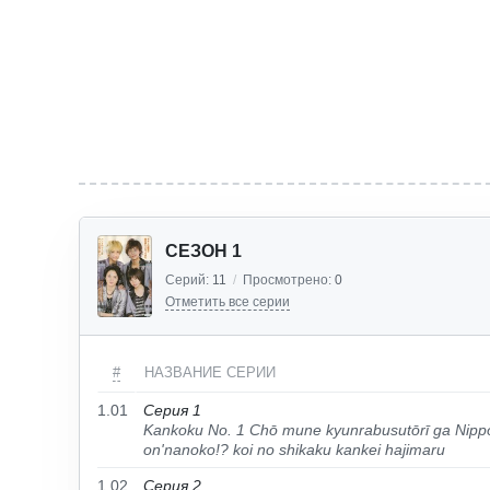
СЕЗОН 1
Серий:
11
/
Просмотрено:
0
Отметить все серии
#
НАЗВАНИЕ СЕРИИ
1.01
Серия 1
Kankoku No. 1 Chō mune kyunrabusutōrī ga Nipp
on'nanoko!? koi no shikaku kankei hajimaru
1.02
Серия 2