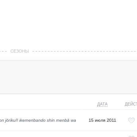
СЕЗОНЫ
ДАТА
ДЕЙС
on jōriku!! ikemenbando shin menbā wa
15 июля 2011