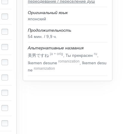
переодевание / переселение душ
Оригинальный язык
японский
Продолжительность
54
мин.
/ 9,9
ч.
Альтернативные названия
ja
+
orig
ru
美男ですね
, Ты прекрасен
,
romanization
Ikemen desune
, Ikemen desu
romanization
ne