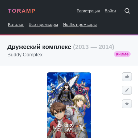
TORAMP
Регистрация
Войти
Каталог
Все премьеры
Netflix премьеры
Дружеский комплекс
(2013 — 2014)
аниме
Buddy Complex