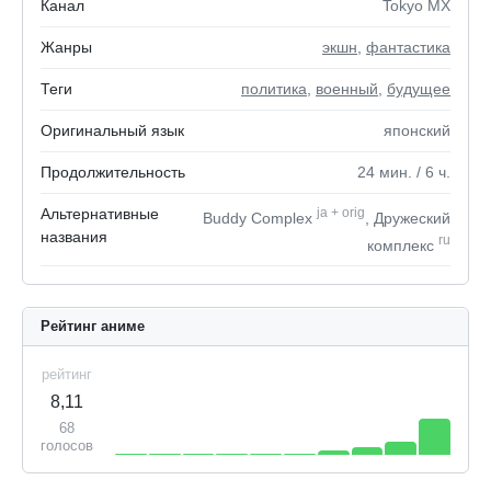
Канал
Tokyo MX
Жанры
экшн
,
фантастика
Теги
политика
,
военный
,
будущее
Оригинальный язык
японский
Продолжительность
24
мин.
/ 6
ч.
Альтернативные
ja
+
orig
Buddy Complex
, Дружеский
названия
ru
комплекс
Рейтинг аниме
рейтинг
8,11
68
голосов