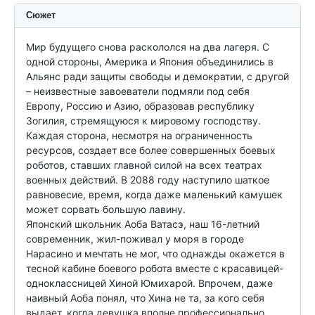
Сюжет
Мир будущего снова раскололся на два лагеря. С 
одной стороны, Америка и Япония объединились в 
Альянс ради защиты свободы и демократии, с другой 
– неизвестные завоеватели подмяли под себя 
Европу, Россию и Азию, образовав республику 
Зогилия, стремящуюся к мировому господству. 
Каждая сторона, несмотря на ограниченность 
ресурсов, создает все более совершенных боевых 
роботов, ставших главной силой на всех театрах 
военных действий. В 2088 году наступило шаткое 
равновесие, время, когда даже маленький камушек 
может сорвать большую лавину.

Японский школьник Аоба Ватасэ, наш 16-летний 
современник, жил-поживал у моря в городе 
Нарасино и мечтать не мог, что однажды окажется в 
тесной кабине боевого робота вместе с красавицей-
одноклассницей Хиной Юмихарой. Впрочем, даже 
наивный Аоба понял, что Хина не та, за кого себя 
выдает, когда девушка вполне профессионально 