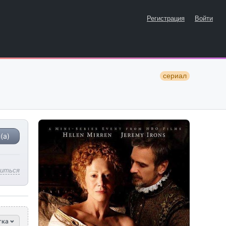
Регистрация
Войти
сериал
(а)
литься
тка