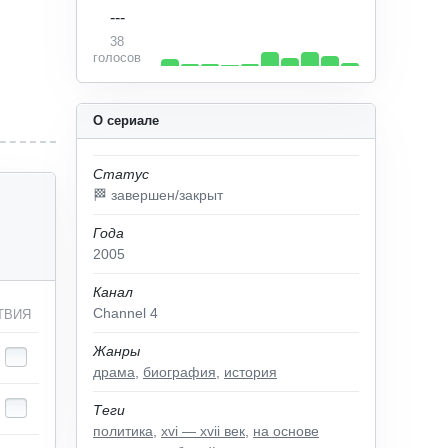
---
38
голосов
О сериале
Статус
🏁 завершен/закрыт
Года
2005
Канал
Channel 4
ТВИЯ
Жанры
драма
,
биография
,
история
Теги
политика
,
xvi — xvii век
,
на основе