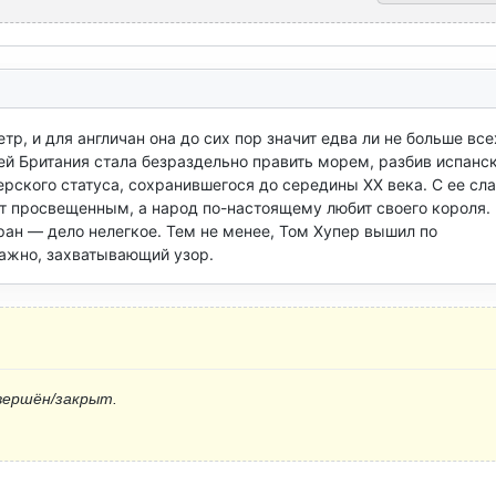
тр, и для англичан она до сих пор значит едва ли не больше всех
ей Британия стала безраздельно править морем, разбив испанск
ского статуса, сохранившегося до середины XX века. С ее сла
т просвещенным, а народ по-настоящему любит своего короля. 
ан — дело нелегкое. Тем не менее, Том Хупер вышил по 
важно, захватывающий узор.
вершён/закрыт.