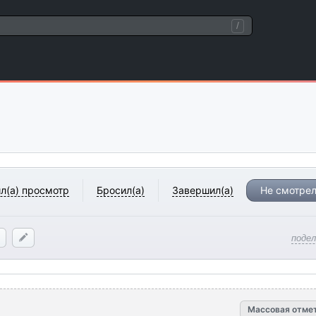
/
л(а) просмотр
Бросил(а)
Завершил(а)
Не смотрел
поде
Массовая отме