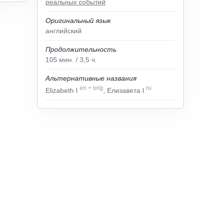
реальных событий
Оригинальный язык
английский
Продолжительность
105
мин.
/ 3,5
ч.
Альтернативные названия
en
+
orig
ru
Elizabeth I
, Елизавета I