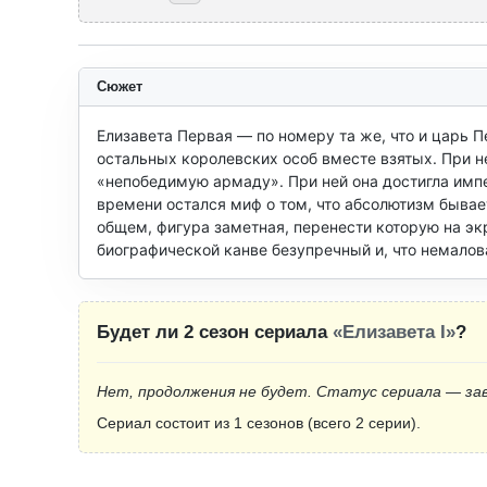
Сюжет
Елизавета Первая — по номеру та же, что и царь Пе
остальных королевских особ вместе взятых. При н
«непобедимую армаду». При ней она достигла импер
времени остался миф о том, что абсолютизм бывае
общем, фигура заметная, перенести которую на экр
биографической канве безупречный и, что немало
Будет ли 2 сезон сериала
«Елизавета I»
?
Нет, продолжения не будет. Статус сериала — за
Сериал состоит из 1 сезонов (всего 2 серии).