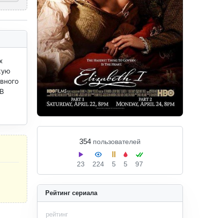
 
ую 
вного 
В 
354
пользователей
23
224
5
5
97
Рейтинг сериала
рейтинг