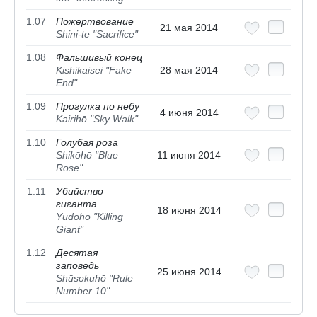
1.07
Пожертвование
21 мая 2014
Shini-te "Sacrifice"
1.08
Фальшивый конец
Kishikaisei "Fake
28 мая 2014
End"
1.09
Прогулка по небу
4 июня 2014
Kairihō "Sky Walk"
1.10
Голубая роза
Shikōhō "Blue
11 июня 2014
Rose"
1.11
Убийство
гиганта
18 июня 2014
Yūdōhō "Killing
Giant"
1.12
Десятая
заповедь
25 июня 2014
Shūsokuhō "Rule
Number 10"