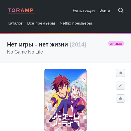
TORAMP
Регистрация
Войти
Каталог
Все премьеры
Netflix премьеры
аниме
Нет игры - нет жизни
(2014)
No Game No Life