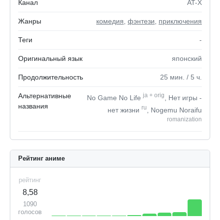
Канал
AT-X
Жанры
комедия
,
фэнтези
,
приключения
Теги
-
Оригинальный язык
японский
Продолжительность
25
мин.
/ 5
ч.
Альтернативные
ja
+
orig
No Game No Life
, Нет игры -
названия
ru
нет жизни
, Nogemu Noraifu
romanization
Рейтинг аниме
рейтинг
8,58
1090
голосов