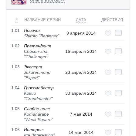
Отметить все серии
#
НАЗВАНИЕ СЕРИИ
ДАТА
ДЕЙСТВИЯ
1.01
Новичок
9 апреля 2014
Shirōto "Beginner"
1.02
Претендент
Chōsen-sha
16 апреля 2014
"Challenger"
1.03
Эксперт
Jukurenmono
23 апреля 2014
"Expert"
1.04
Гроссмейстер
Kokuō
30 апреля 2014
"Grandmaster"
1.05
Слабое поле
Komanarabe
7 мая 2014
"Weak Square"
1.06
Интерес
14 мая 2014
Itte "Interesting"