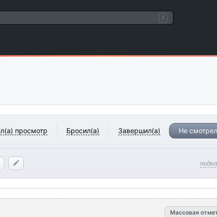
/
л(а) просмотр
Бросил(а)
Завершил(а)
Не смотрел
поде
Массовая отме