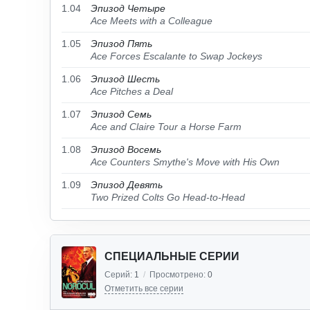
1.04
Эпизод Четыре
Ace Meets with a Colleague
1.05
Эпизод Пять
Ace Forces Escalante to Swap Jockeys
1.06
Эпизод Шесть
Ace Pitches a Deal
1.07
Эпизод Семь
Ace and Claire Tour a Horse Farm
1.08
Эпизод Восемь
Ace Counters Smythe's Move with His Own
1.09
Эпизод Девять
Two Prized Colts Go Head-to-Head
СПЕЦИАЛЬНЫЕ СЕРИИ
Серий:
1
/
Просмотрено:
0
Отметить все серии