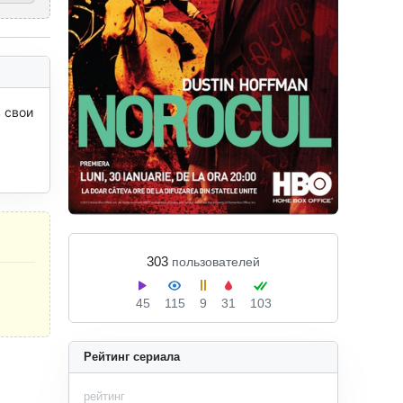
свои 
303
пользователей
45
115
9
31
103
Рейтинг сериала
рейтинг