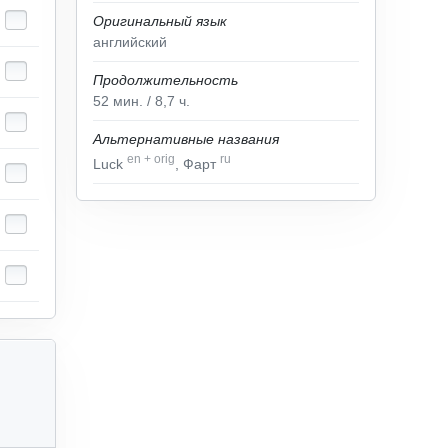
Оригинальный язык
английский
Продолжительность
52
мин.
/ 8,7
ч.
Альтернативные названия
en
+
orig
ru
Luck
, Фарт