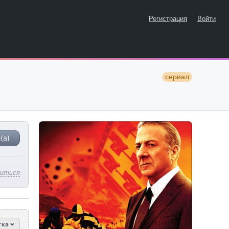
Регистрация
Войти
сериал
(а)
литься
тка