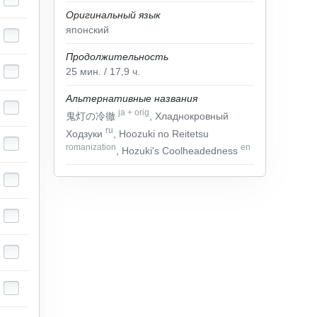
Оригинальный язык
японский
Продолжительность
25
мин.
/ 17,9
ч.
Альтернативные названия
ja
+
orig
鬼灯の冷徹
, Хладнокровный
ru
Ходзуки
, Hoozuki no Reitetsu
romanization
en
, Hozuki's Coolheadedness