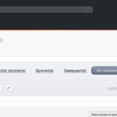
/
8)
л(а) просмотр
Бросил(а)
Завершил(а)
Не смотрел
поде
Массовая отме