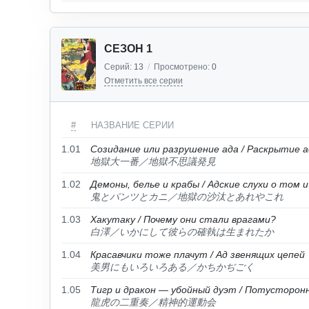
СЕЗОН 1
Серий:
13
/
Просмотрено:
0
Отметить все серии
#
НАЗВАНИЕ СЕРИИ
1.01
Созидание или разрушение ада / Раскрытие 
地獄大一番／地獄不思議発見
1.02
Демоны, белье и крабы / Адские слухи о том и
鬼とパンツとカニ／地獄の沙汰とあれやこれ
1.03
Хакутаку / Почему они стали врагами?
白澤／いかにして彼らの確執は生まれたか
1.04
Красавчики тоже плачут / Ад звенящих цепей
美男にもいろいろある／かちかぢごく
1.05
Тигр и дракон — убойный дуэт / Потусторон
龍虎の二重奏／精神的運動会