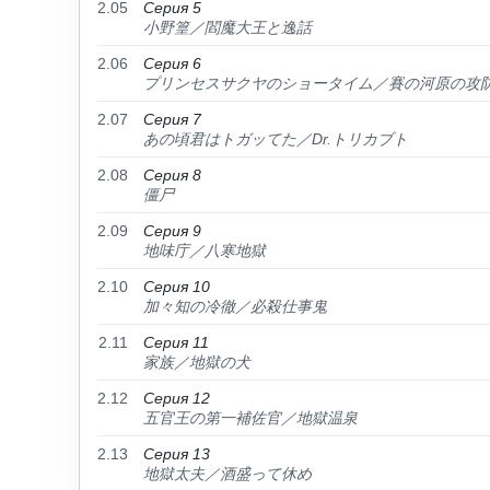
2.05
Серия 5
小野篁／閻魔大王と逸話
2.06
Серия 6
プリンセスサクヤのショータイム／賽の河原の攻
2.07
Серия 7
あの頃君はトガッてた／Dr.トリカブト
2.08
Серия 8
僵尸
2.09
Серия 9
地味庁／八寒地獄
2.10
Серия 10
加々知の冷徹／必殺仕事鬼
2.11
Серия 11
家族／地獄の犬
2.12
Серия 12
五官王の第一補佐官／地獄温泉
2.13
Серия 13
地獄太夫／酒盛って休め