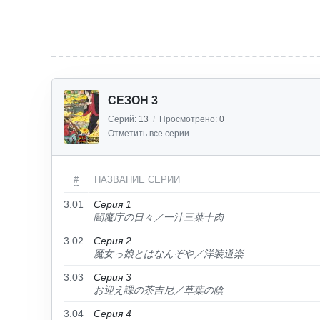
СЕЗОН 3
Серий:
13
/
Просмотрено:
0
Отметить все серии
#
НАЗВАНИЕ СЕРИИ
3.01
Серия 1
閻魔庁の日々／一汁三菜十肉
3.02
Серия 2
魔女っ娘とはなんぞや／洋装道楽
3.03
Серия 3
お迎え課の茶吉尼／草葉の陰
3.04
Серия 4