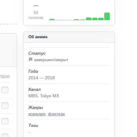
---
59
голосов
Об аниме
Статус
🏁 завершен/закрыт
Года
ТВИЯ
2014 — 2018
Канал
MBS, Tokyo MX
Жанры
комедия
,
фэнтези
Теги
-