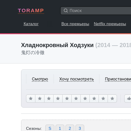
TORAMP
Каталог
Все премьеры
Netflix премьеры
Хладнокровный Ходзуки
(2014 — 201
鬼灯の冷徹
Смотрю
Хочу посмотреть
Приостанови
Сезоны:
S
1
2
3