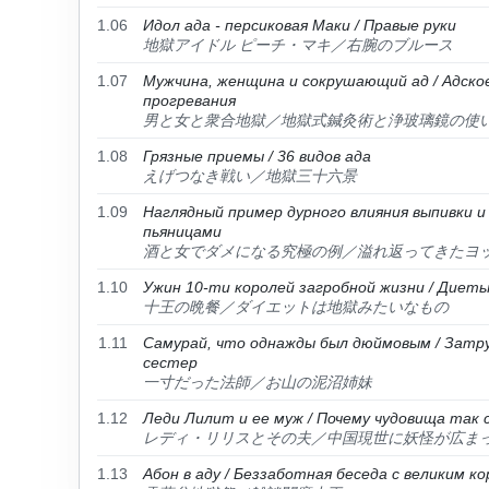
1.06
Идол ада - персиковая Маки / Правые руки
地獄アイドル ピーチ・マキ／右腕のブルース
1.07
Мужчина, женщина и сокрушающий ад / Адско
прогревания
男と女と衆合地獄／地獄式鍼灸術と浄玻璃鏡の使
1.08
Грязные приемы / 36 видов ада
えげつなき戦い／地獄三十六景
1.09
Наглядный пример дурного влияния выпивки и 
пьяницами
酒と女でダメになる究極の例／溢れ返ってきたヨ
1.10
Ужин 10-ти королей загробной жизни / Диеты
十王の晩餐／ダイエットは地獄みたいなもの
1.11
Самурай, что однажды был дюймовым / Затр
сестер
一寸だった法師／お山の泥沼姉妹
1.12
Леди Лилит и ее муж / Почему чудовища так
レディ・リリスとその夫／中国現世に妖怪が広ま
1.13
Абон в аду / Беззаботная беседа с великим к