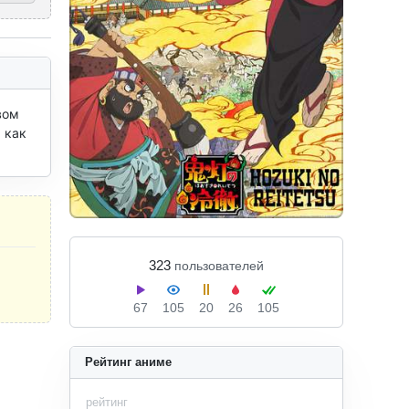
ом 
как 
323
пользователей
67
105
20
26
105
Рейтинг аниме
рейтинг