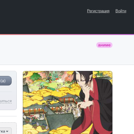
Регистрация
Войти
аниме
(а)
литься
тка