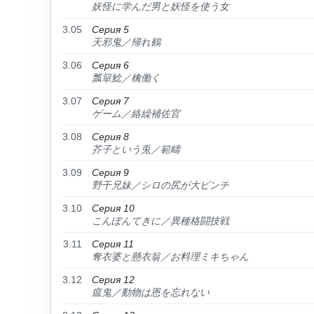
妖怪に学んだ男と妖怪を使う女
3.05
Серия 5
天邪鬼／帰れ鶴
3.06
Серия 6
瓢簞鯰／檎働く
3.07
Серия 7
ゲーム／絡繰補佐官
3.08
Серия 8
芥子という兎／範疇
3.09
Серия 9
野干兄妹／シロの尻が大ピンチ
3.10
Серия 10
こんぽんてきに／異種格闘技戦
3.11
Серия 11
奪衣婆と懸衣翁／お料理ミキちゃん
3.12
Серия 12
瘟鬼／動物は恩を忘れない