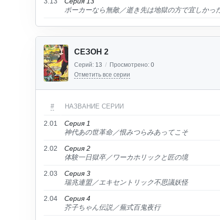
3.13
Серия 13
ポーカーなら無敵／逝き先は地獄の方で宜しかっ
СЕЗОН 2
Серий:
13
/
Просмотрено:
0
Отметить все серии
#
НАЗВАНИЕ СЕРИИ
2.01
Серия 1
神代あの世革命／恨みつらみあってこそ
2.02
Серия 2
体験一日獄卒／ワーカホリックと匠の境
2.03
Серия 3
瑞兆連盟／エキセントリック不思議妖怪
2.04
Серия 4
芥子ちゃん伝説／蕪式百鬼夜行