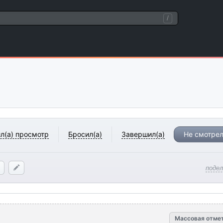
/
л(а) просмотр
Бросил(а)
Завершил(а)
Не смотрел
поде
Массовая отме