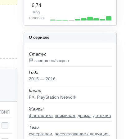
6,74
599
голосов
О сериале
Статус
🏁 завершен/закрыт
Года
2015 — 2016
Канал
FX, PlayStation Network
Жанры
ТВИЯ
фантастика
,
криминал
,
драма
,
детектив
Теги
супергерои
,
расследование / дедукция
,