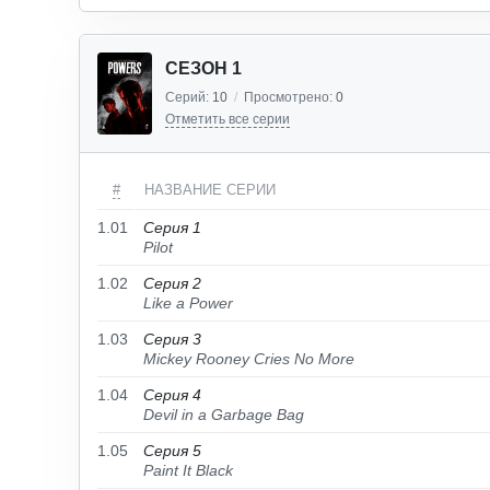
СЕЗОН 1
Серий:
10
/
Просмотрено:
0
Отметить все серии
#
НАЗВАНИЕ СЕРИИ
1.01
Серия 1
Pilot
1.02
Серия 2
Like a Power
1.03
Серия 3
Mickey Rooney Cries No More
1.04
Серия 4
Devil in a Garbage Bag
1.05
Серия 5
Paint It Black