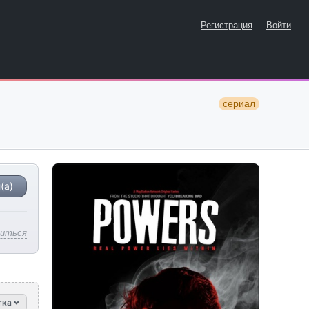
Регистрация
Войти
сериал
(а)
литься
тка