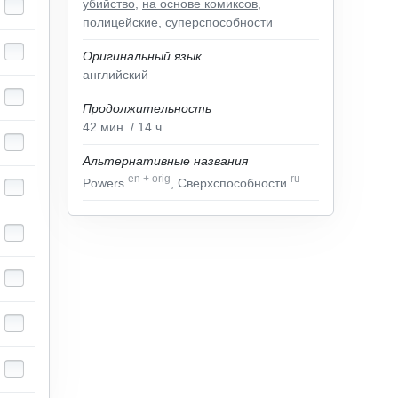
убийство
,
на основе комиксов
,
полицейские
,
суперспособности
Оригинальный язык
английский
Продолжительность
42
мин.
/ 14
ч.
Альтернативные названия
en
+
orig
ru
Powers
, Сверхспособности