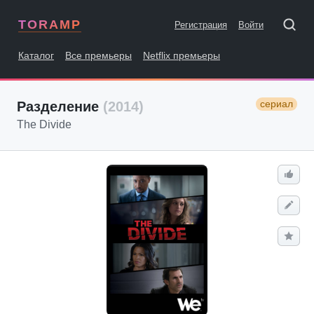
TORAMP
Регистрация
Войти
Каталог
Все премьеры
Netflix премьеры
сериал
Разделение
(2014)
The Divide