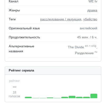
Канал
WE tv
Жанры
драма
Теги
расследование / дедукция
,
убийство
Оригинальный язык
английский
Продолжительность
45
мин.
/ 6
ч.
Альтернативные
en
+
orig
The Divide
,
названия
ru
Разделение
Рейтинг сериала
рейтинг
---
18
голосов