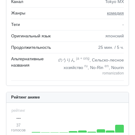
Канал
Tokyo MX
Жанры
комедия
Теги
-
Оригинальный язык
японский
Продолжительность
25
мин.
/ 5
ч.
Альтернативные
ja
+
orig
のうりん
, Сельско-лесное
названия
ru
en
хозяйство
, No-Rin
, Nourin
romanization
Рейтинг аниме
рейтинг
---
37
голосов