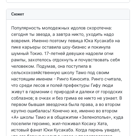
Сюжет
Популярность молодежных идолов скоротечна: 
сегодня ты звезда, а завтра никто, уходить надо 
вовремя. Именно поэтому певица Юка Кусакабэ на 
пике карьеры оставила шоу-бизнес и покинула 
шумный Токио. 17-летней девушке надоели огни 
рампы, захотелось отдохнуть и почувствовать себя 
человеком. Подумав, она поступила в 
сельскохозяйственную школу Тамо под своим 
настоящим именем - Ринго Киносита. Ринго считала, 
что среди лесов и полей префектуры Гифу люди 
живут в гармонии с природой и далеки от городских 
соблазнов; в очках и без грима ее никто не узнает. В 
первом бывшая звездочка была права, а во втором 
крупно ошибалась! Конечно же, именно во втором 
«А» школы Тамо и в общежитии «Зеленополье», куда 
поселили героиню, жил-поживал Косаку Хата, 
истовый фанат Юки Кусакабэ. Когда парень увидел, 