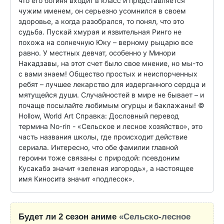
что его богиня входит в класс и представляется 
чужим именем, он серьезно усомнился в своем 
здоровье, а когда разобрался, то понял, что это 
судьба. Пускай хмурая и язвительная Ринго не 
похожа на солнечную Юку – верному рыцарю все 
равно. У местных девчат, особенно у Минори 
Накадзавы, на этот счет было свое мнение, но мы-то 
с вами знаем! Общество простых и неиспорченных 
ребят – лучшее лекарство для издерганного сердца и 
мятущейся души. Случайностей в мире не бывает – и 
почаще посылайте любимым огурцы и баклажаны! © 
Hollow, World Art Справка: Дословный перевод 
термина No-rin - «Сельское и лесное хозяйство», это 
часть названия школы, где происходит действие 
сериала. Интересно, что обе фамилии главной 
героини тоже связаны с природой: псевдоним 
Кусакабэ значит «зеленая изгородь», а настоящее 
имя Киносита значит «подлесок».
Будет ли 2 сезон аниме
«Сельско-лесное