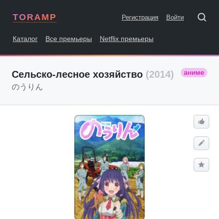
TORAMP
Регистрация
Войти
Каталог
Все премьеры
Netflix премьеры
аниме
Сельско-лесное хозяйство
(2014)
のうりん