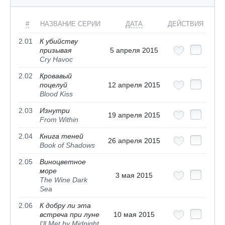
#
НАЗВАНИЕ СЕРИИ
ДАТА
ДЕЙСТВИЯ
2.01
К убийству
призывая
5 апреля 2015
Cry Havoc
2.02
Кровавый
поцелуй
12 апреля 2015
Blood Kiss
2.03
Изнутри
19 апреля 2015
From Within
2.04
Книга теней
26 апреля 2015
Book of Shadows
2.05
Виноцветное
море
3 мая 2015
The Wine Dark
Sea
2.06
К добру ли эта
встреча при луне
10 мая 2015
I'll Met by Midnight