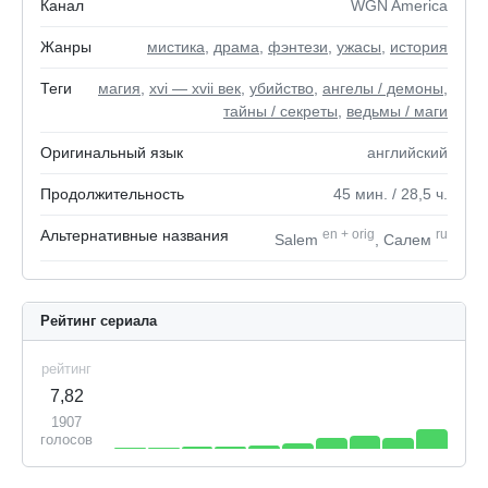
Канал
WGN America
Жанры
мистика
,
драма
,
фэнтези
,
ужасы
,
история
Теги
магия
,
xvi — xvii век
,
убийство
,
ангелы / демоны
,
тайны / секреты
,
ведьмы / маги
Оригинальный язык
английский
Продолжительность
45
мин.
/ 28,5
ч.
Альтернативные названия
en
+
orig
ru
Salem
, Салем
Рейтинг сериала
рейтинг
7,82
1907
голосов