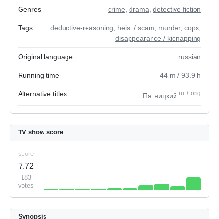
Genres
crime
,
drama
,
detective fiction
Tags
deductive-reasoning
,
heist / scam
,
murder
,
cops
,
disappearance / kidnapping
Original language
russian
Running time
44
m
/ 93.9
h
Alternative titles
ru
+
orig
Пятницкий
TV show score
score
7.72
183
votes
Synopsis