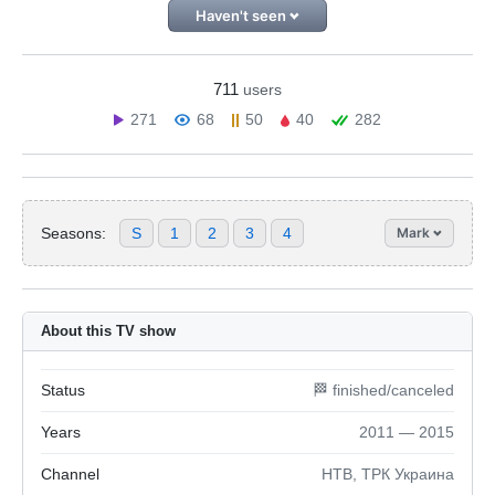
Haven't seen
711
users
271
68
50
40
282
Seasons:
S
1
2
3
4
Mark
About this TV show
Status
🏁 finished/canceled
Years
2011 — 2015
Channel
НТВ, ТРК Украина