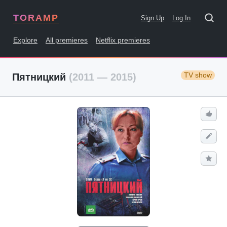
TORAMP
Sign Up
Log In
Explore
All premieres
Netflix premieres
TV show
Пятницкий
(2011 — 2015)