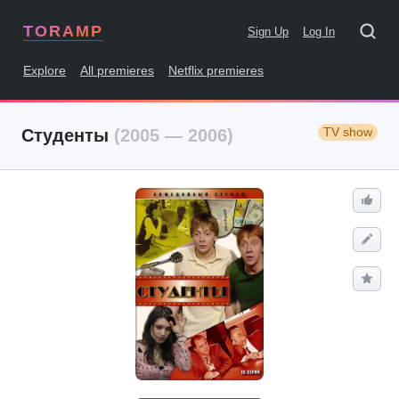
TORAMP
Sign Up
Log In
Explore
All premieres
Netflix premieres
TV show
Студенты
(2005 — 2006)