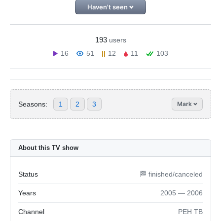
Haven't seen
193
users
16
51
12
11
103
Seasons:
1
2
3
Mark
About this TV show
Status
🏁 finished/canceled
Years
2005 — 2006
Channel
РЕН ТВ