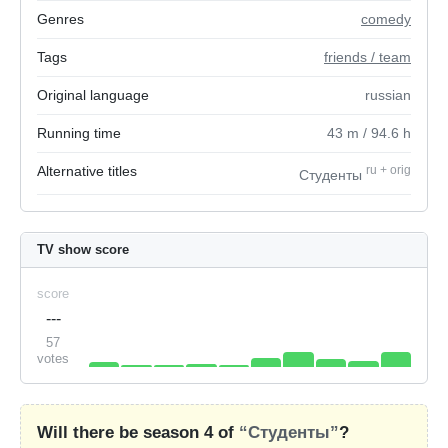
Genres
comedy
Tags
friends / team
Original language
russian
Running time
43
m
/ 94.6
h
Alternative titles
ru
+
orig
Студенты
TV show score
score
---
57
votes
Will there be season 4 of
“Студенты”
?