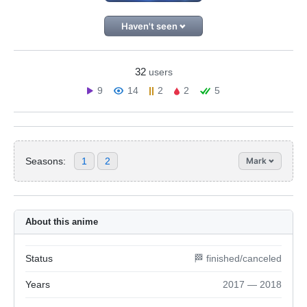
Haven't seen
32
users
9
14
2
2
5
Seasons:
1
2
Mark
About this anime
Status
🏁 finished/canceled
Years
2017 — 2018