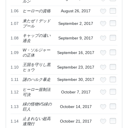
ルン
1.06
ヒーローの資格
August 26, 2017
来たぜ！デッド
1.07
September 2, 2017
プール
キャップの遠い
1.08
September 9, 2017
過去
W・ソルジャー
1.09
September 16, 2017
の正体
王国を守りし黒
1.10
September 23, 2017
ヒョウ
1.11
謎のハルク暴走
September 30, 2017
ヒーロー規制法
1.12
October 7, 2017
可決
緑の怪物VS緑の
1.13
October 14, 2017
巨人
止まれない超高
1.14
October 21, 2017
速飛行