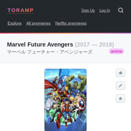
TORAMP
Sign Up
Log In
Explore
All premieres
Netflix premieres
Marvel Future Avengers
(2017 — 2018)
anime
マーベル フューチャー・アベンジャーズ