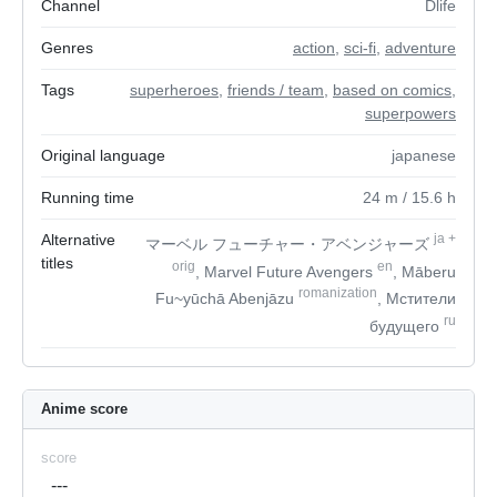
Channel
Dlife
Genres
action
,
sci-fi
,
adventure
Tags
superheroes
,
friends / team
,
based on comics
,
superpowers
Original language
japanese
Running time
24
m
/ 15.6
h
Alternative
ja
+
マーベル フューチャー・アベンジャーズ
titles
orig
en
, Marvel Future Avengers
, Māberu
romanization
Fu~yūchā Abenjāzu
, Мстители
ru
будущего
Anime score
score
---