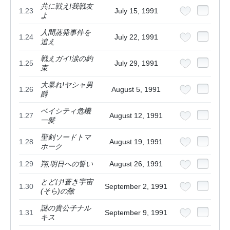
共に戦え!我戦友
1.23
July 15, 1991
よ
人間蒸発事件を
1.24
July 22, 1991
追え
戦えガイ!涙の約
1.25
July 29, 1991
束
大暴れ!ヤシャ男
1.26
August 5, 1991
爵
ベイシティ危機
1.27
August 12, 1991
一髪
聖剣ソードトマ
1.28
August 19, 1991
ホーク
1.29
翔,明日への誓い
August 26, 1991
とどけ!蒼き宇宙
1.30
September 2, 1991
(そら)の敵
謎の貴公子ナル
1.31
September 9, 1991
キス