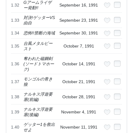
Gアームライザ
1.32
September 16, 1991
ー発動!!
対決!ゲッターVS
1.33
September 23, 1991
由自
1.34
恐怖!!禁断の海域
September 30, 1991
台風メタルビー
1.35
October 7, 1991
スト
奪われた磁鋼剣
1.36
(ソードトマホー
October 14, 1991
ク)
モンゴルの青き
1.37
October 21, 1991
狼
ナルキス浮遊要
1.38
October 28, 1991
塞(前編)
ナルキス浮遊要
1.39
November 4, 1991
塞(後編)
ゲッター1を救出
1.40
November 11, 1991
せよ