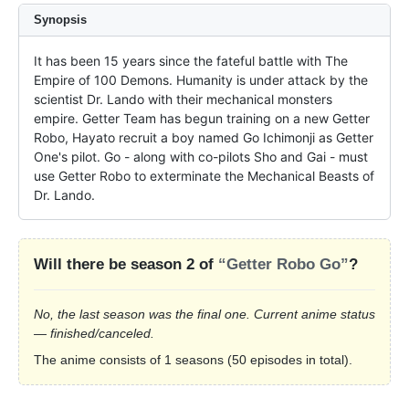
Synopsis
It has been 15 years since the fateful battle with The 
Empire of 100 Demons. Humanity is under attack by the 
scientist Dr. Lando with their mechanical monsters 
empire. Getter Team has begun training on a new Getter 
Robo, Hayato recruit a boy named Go Ichimonji as Getter 
One's pilot. Go - along with co-pilots Sho and Gai - must 
use Getter Robo to exterminate the Mechanical Beasts of 
Dr. Lando.
Will there be season 2 of
“Getter Robo Go”
?
No, the last season was the final one. Current anime status
— finished/canceled.
The anime consists of 1 seasons (50 episodes in total).