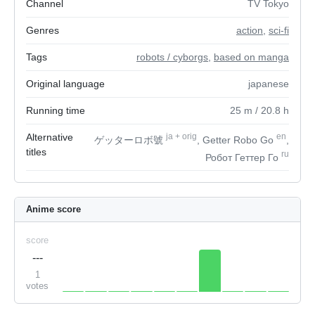
Channel
TV Tokyo
Genres
action
,
sci-fi
Tags
robots / cyborgs
,
based on manga
Original language
japanese
Running time
25
m
/ 20.8
h
Alternative
ja
+
orig
en
ゲッターロボ號
, Getter Robo Go
,
titles
ru
Робот Геттер Го
Anime score
score
---
1
votes