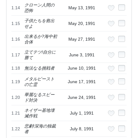
クローン人間の
1.14
May 13, 1991
恐怖
子供たちを救出
1.15
May 20, 1991
せよ
出来るか?海中初
1.16
May 27, 1991
合体
立てテツ!自分に
1.17
June 3, 1991
勝て
1.18
無法なる挑戦者
June 10, 1991
メタルビースト
1.19
June 17, 1991
の亡霊
華麗なるスピー
1.20
June 24, 1991
ド対決
ネイザー基地壊
1.21
July 1, 1991
滅作戦
悲劇!深海の独裁
1.22
July 8, 1991
者