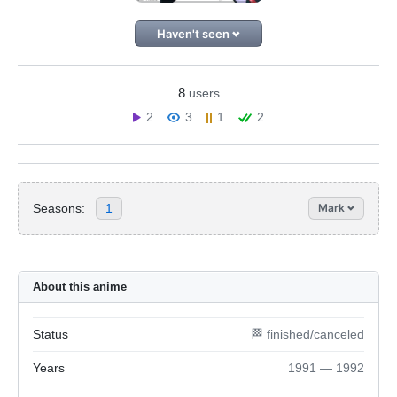
Haven't seen
8
users
2
3
1
2
Seasons:
1
Mark
About this anime
Status
🏁 finished/canceled
Years
1991 — 1992