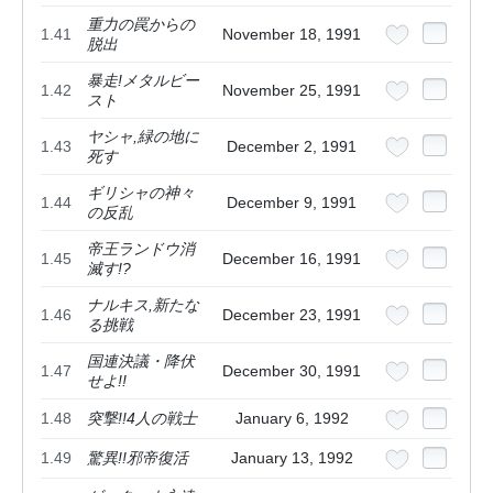
重力の罠からの
1.41
November 18, 1991
脱出
暴走!メタルビー
1.42
November 25, 1991
スト
ヤシャ,緑の地に
1.43
December 2, 1991
死す
ギリシャの神々
1.44
December 9, 1991
の反乱
帝王ランドウ消
1.45
December 16, 1991
滅す!?
ナルキス,新たな
1.46
December 23, 1991
る挑戦
国連決議・降伏
1.47
December 30, 1991
せよ!!
1.48
突撃!!4人の戦士
January 6, 1992
1.49
驚異!!邪帝復活
January 13, 1992