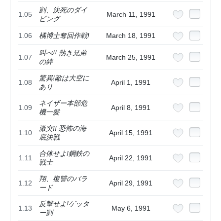
剴、決死のダイ
1.05
March 11, 1991
ビング
1.06
橘博士奪回作戦!
March 18, 1991
叫べ!! 熱き兄弟
1.07
March 25, 1991
の絆
驚異!敵は大空に
1.08
April 1, 1991
あり
ネイザー本部危
1.09
April 8, 1991
機一髪
激突!! 恐怖の海
1.10
April 15, 1991
底決戦
合体せよ!鋼鉄の
1.11
April 22, 1991
戦士
翔、復讐のバラ
1.12
April 29, 1991
ード
反撃せよ!ゲッタ
1.13
May 6, 1991
ー剴