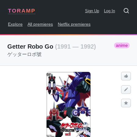
TORAMP
Sign Up
Log In
Explore
All premieres
Netflix premieres
anime
Getter Robo Go
(1991 — 1992)
ゲッターロボ號