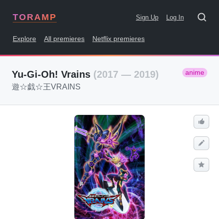
TORAMP
Sign Up
Log In
Explore
All premieres
Netflix premieres
anime
Yu-Gi-Oh! Vrains
(2017 — 2019)
遊☆戯☆王VRAINS