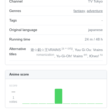
Channel
TV Tokyo
Genres
fantasy
,
adventure
Tags
-
Original language
japanese
Running time
24
m
/ 48
h
Alternative
ja
+
orig
遊☆戯☆王VRAINS
, Yuu Gi Ou: Vrains
titles
romanization
en
ru
, Yu-Gi-Oh! Vrains
, Югио!
Anime score
score
---
1
votes