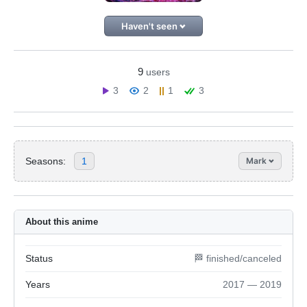
Haven't seen
9
users
3
2
1
3
Seasons:
1
Mark
About this anime
Status
🏁 finished/canceled
Years
2017 — 2019