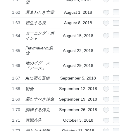
望
1.62
忌まわしき亡霊
August 1, 2018
1.63
転生する炎
August 8, 2018
ターニング・ポ
1.64
August 15, 2018
イント
Playmakerの息
1.65
August 22, 2018
吹
地のイグニス
1.66
August 29, 2018
「アース」
1.67
AIに宿る慕情
September 5, 2018
1.68
密会
September 12, 2018
1.69
果たすべき使命
September 19, 2018
1.70
調律する弾丸
September 26, 2018
1.71
宣戦布告
October 3, 2018
1.72
曇りなき極致
October 11, 2018