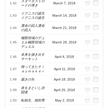
スターダストロ
1.42
March 7, 2018
ードの導き
イグニスの誕生
1.43
March 14, 2018
イグニスの誕生
運命の囚人運命
1.44
March 21, 2018
の囚人
極限領域のデュ
1.45
エル極限領域の
March 28, 2018
デュエル
未来を描き出す
1.46
April 4, 2018
サーキット
帰ってきたＰｌ
1.47
April 11, 2018
ａｙｍａｋｅｒ
1.48
裁きの矢
April 18, 2018
炎をまといし決
1.49
April 25, 2018
闘者
1.50
転校生、穂村尊
May 2, 2018