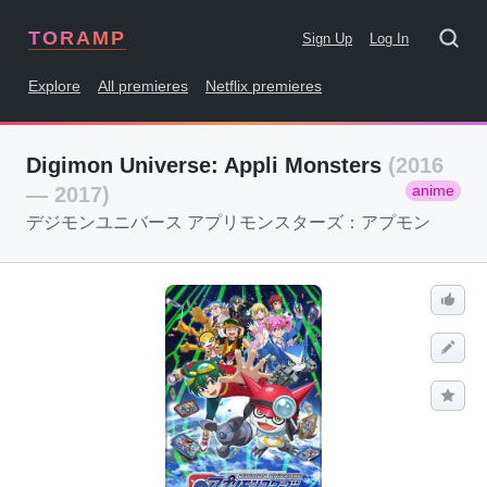
TORAMP
Sign Up
Log In
Explore
All premieres
Netflix premieres
Digimon Universe: Appli Monsters
(2016
anime
— 2017)
デジモンユニバース アプリモンスターズ：アプモン