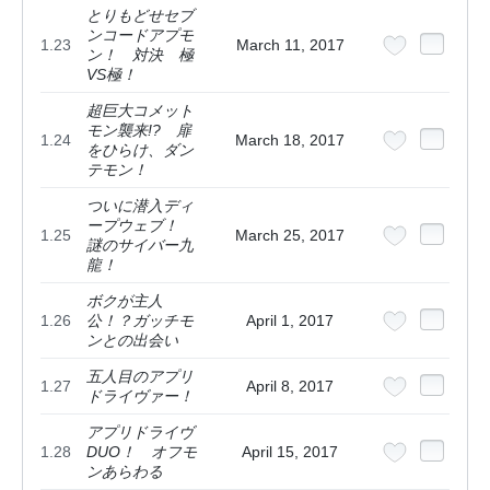
とりもどせセブ
ンコードアプモ
1.23
March 11, 2017
ン！ 対決 極
VS極！
超巨大コメット
モン襲来!? 扉
1.24
March 18, 2017
をひらけ、ダン
テモン！
ついに潜入ディ
ープウェブ！
1.25
March 25, 2017
謎のサイバー九
龍！
ボクが主人
1.26
公！？ガッチモ
April 1, 2017
ンとの出会い
五人目のアプリ
1.27
April 8, 2017
ドライヴァー！
アプリドライヴ
1.28
DUO！ オフモ
April 15, 2017
ンあらわる