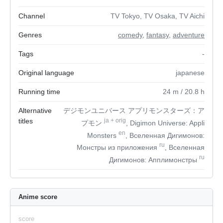
Channel
TV Tokyo, TV Osaka, TV Aichi
Genres
comedy
,
fantasy
,
adventure
Tags
-
Original language
japanese
Running time
24
m
/ 20.8
h
Alternative
デジモンユニバース アプリモンスターズ：ア
titles
ja
+
orig
プモン
, Digimon Universe: Appli
en
Monsters
, Вселенная Дигимонов:
ru
Монстры из приложения
, Вселенная
ru
Дигимонов: Апплимонстры
Anime score
score