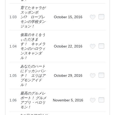
育てたキャラが
スッポンポ
1.03
ン!? ロープレ
October 15, 2016
モンの学校ダン
ジョン！
仮装のキミをう
ぃただきま
す！ キャメラ
1.04
October 22, 2016
モンのハロウィ
ンスキャンダ
ル！
あなたのハート
にドッカンパン
1.05
チ！ エリはア
October 29, 2016
プモンアイド
ル！
最高のグルメレ
ポート！ グルメ
1.06
November 5, 2016
アプリ・ペロリ
モン！