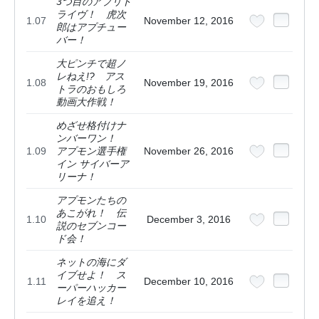
3つ目のアプリド
ライヴ！ 虎次
1.07
November 12, 2016
郎はアプチュー
バー！
大ピンチで超ノ
レねえ!? アス
1.08
November 19, 2016
トラのおもしろ
動画大作戦！
めざせ格付けナ
ンバーワン！
1.09
アプモン選手権
November 26, 2016
イン サイバーア
リーナ！
アプモンたちの
あこがれ！ 伝
1.10
December 3, 2016
説のセブンコー
ド会！
ネットの海にダ
イブせよ！ ス
1.11
December 10, 2016
ーパーハッカー
レイを追え！