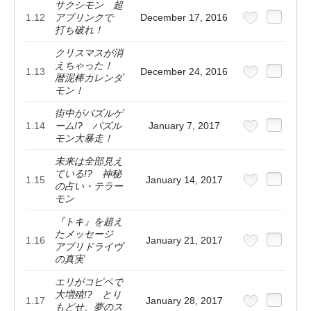
サクシモン 超
1.12
アプリンクで
December 17, 2016
打ち破れ！
クリスマスが消
えちゃった！
1.13
December 24, 2016
暦泥棒カレンダ
モン！
街中がパズルゲ
1.14
ーム!? パズル
January 7, 2017
モン大暴走！
未来は全部見え
ている!? 神秘
1.15
January 14, 2017
の占い・テラー
モン
『トキ』を超え
たメッセージ
1.16
January 21, 2017
アプリドライヴ
の真実
エリがコピペで
大増殖!? とり
1.17
January 28, 2017
もどせ、夢のス