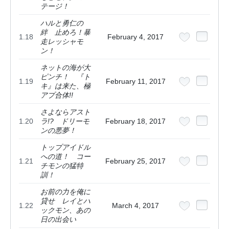
テージ！
ハルと勇仁の
絆 止めろ！暴
1.18
February 4, 2017
走レッシャモ
ン！
ネットの海が大
ピンチ！ 『ト
1.19
February 11, 2017
キ』は来た、極
アプ合体!!
さよならアスト
1.20
ラ!? ドリーモ
February 18, 2017
ンの悪夢！
トップアイドル
への道！ コー
1.21
February 25, 2017
チモンの猛特
訓！
お前の力を俺に
貸せ レイとハ
1.22
March 4, 2017
ックモン、あの
日の出会い