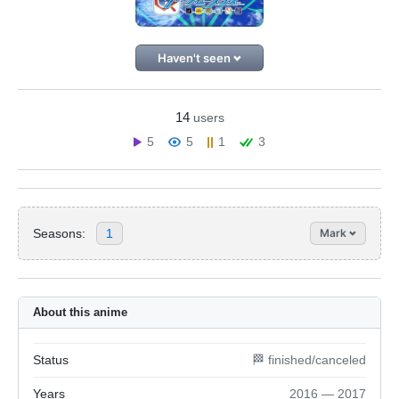
Haven't seen
14
users
5
5
1
3
Seasons:
1
Mark
About this anime
Status
🏁 finished/canceled
Years
2016 — 2017