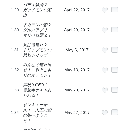
バディ解消!?
1.29
ガッチモンの家
April 22, 2017
出
ドカモンの恋!?
1.30
グルメアプリ・
April 29, 2017
マリペロ襲来！
旅は道連れ!?
1.31
トリップモンの
May 6, 2017
恐怖トリップ
みんなで連れ出
1.32
せ！ 引きこも
May 13, 2017
りのオフモン！
高校生CEO！
1.33
雲龍寺ナイトあ
May 20, 2017
らわる！
サンキュー未
来！ 人工知能
1.34
May 27, 2017
の街へようこ
そ！
めざせ9人ゴッ