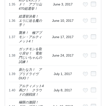
1.35
ド！ アプリ山
June 3, 2017
470総選挙！
総選挙決着！
1.36
エリに迫る魔の
June 10, 2017
手！
襲来！ 極アプ
1.37
モン・アルティ
June 17, 2017
メット4！
ガッチモンを取
り戻せ！ 電衛
1.38
June 24, 2017
門じいちゃんの
試練！
新たな力！ ア
1.39
プリドライヴ
July 1, 2017
DUO！
アルティメット4
1.40
再び！ クラウ
July 8, 2017
ドの挑戦状！
極限の激闘！