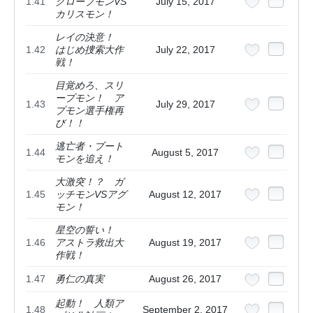
1.41
グローブモンVS
July 15, 2017
カリスモン！
レイの決意！
1.42
はじめ捜索大作
July 22, 2017
戦！
目覚めろ、スリ
ープモン！ ア
1.43
July 29, 2017
プモン選手権再
び！！
逃亡者・ブート
1.44
August 5, 2017
モンを追え！
大激突！？ ガ
1.45
ッチモンVSアグ
August 12, 2017
モン！
星空の誓い！
1.46
アストラ救出大
August 19, 2017
作戦！
1.47
勇仁の真実
August 26, 2017
起動！ 人類ア
1.48
September 2, 2017