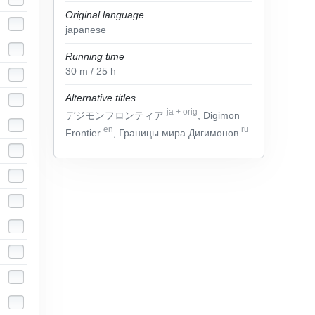
Original language
japanese
Running time
30
m
/ 25
h
Alternative titles
ja
+
orig
デジモンフロンティア
, Digimon
en
ru
Frontier
, Границы мира Дигимонов