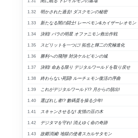
1.31
闇に眠る トレイルモンの墓場
1.32
明かされた過去! ダスクモンの秘密
1.33
新たなる闇の闘士! レーベモン&カイザーレオモン
1.34
決戦! バラの明星 オファニモン救出作戦
1.35
スピリットを一つに! 拓也と輝二の究極進化
1.36
勝利への飛翔! 対決ケルビモンの城
1.37
決戦! 命ある限り デジタルワールドを取り戻せ
1.38
終わらない死闘! ルーチェモン復活の序曲
1.39
これがデジタルワールド!? 月からの脱出!
1.40
選ばれし者!? 數碼蛋を操る少年!
1.41
スキャンさせるな! 友情の豆の木
1.42
デジタマを守れ! 消えゆく命の奇跡
1.43
故郷消滅! 地獄の使者スカルサタモン