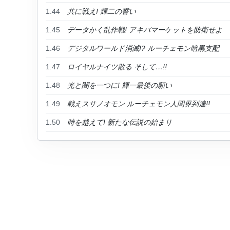
1.44
共に戦え! 輝二の誓い
1.45
データかく乱作戦! アキバマーケットを防衛せよ
1.46
デジタルワールド消滅!? ルーチェモン暗黒支配
1.47
ロイヤルナイツ散る そして…!!
1.48
光と闇を一つに! 輝一最後の願い
1.49
戦えスサノオモン ルーチェモン人間界到達!!
1.50
時を越えて! 新たな伝説の始まり