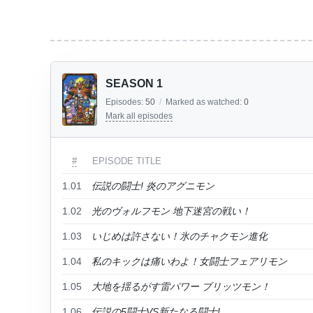
SEASON 1
Episodes:
50
/
Marked as watched:
0
Mark all episodes
#
EPISODE TITLE
1.01
伝説の闘士! 炎のアグニモン
1.02
光のヴォルフモン 地下迷宮の戦い！
1.03
いじめは許さない！氷のチャクモン進化
1.04
私のキックは痛いわよ！女闘士フェアリモン
1.05
大地を揺るがす雷パワー ブリッツモン！
1.06
伝説の5闘士VS新たなる闘士!