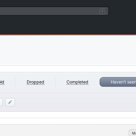
/
ld
Dropped
Completed
Haven't see
M