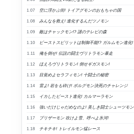
1.07
空に浮かぶ街! トイアグモンのおもちゃの国
1.08
みんなを救え! 進化するんだツノモン
1.09
敵はチャックモン!? 謎のテレビの森
1.10
ビーストスピリットは制御不能!? ガルムモン進化!
1.11
俺を倒せ! 伝説の闘士ヴリトラモン暴走
1.12
ほえろヴリトラモン! 倒せギガスモン!
1.13
目覚めよセラフィモン! 十闘士の秘密
1.14
雷よ! 岩をも砕け! ボルグモン決死のチャレンジ
1.15
イカしたビースト進化! カルマーラモン
1.16
強いだけじゃだめなのよ! 美しき闘士シューツモン
1.17
ブリザーモン 吹けよ雪、呼べよ氷河!
1.18
チキチキ! トレイルモン猛レース