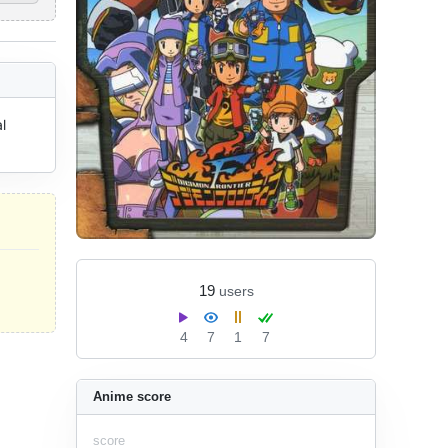
 
19
users
4
7
1
7
Anime score
score