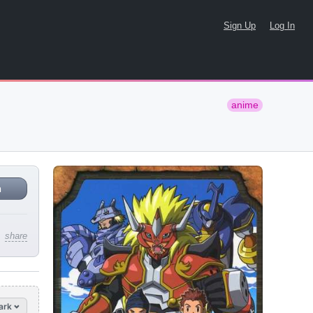
Sign Up
Log In
anime
n
share
ark