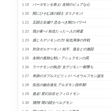
1.19
バーガモンを救え! 友樹のピュアな心
1.20
闇にひそむ謎の闘士 ダスクモン!
1.21
五闘士全滅!? 恐るべき闇のパワー!
1.22
我が家へ! 拓也たった一人の帰還
1.23
感じろデジモンの力! 拓也渾身の作戦
1.24
対決ボルケーモン! 純平、過去との激闘
1.25
友樹の孤独な戦い アシュラモンの罠
1.26
ラーナモンの執念! 女デジモン一騎撃ち
1.27
奇跡のダブルスピリット! ベオウルフモン誕生
1.28
拓也の融合進化 アルダモン技炸裂!
1.29
逃走! 変幻自在セフィロトモン
1.30
飛翔! 闇の闘士ベルグモン