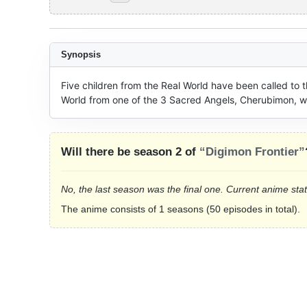
Synopsis
Five children from the Real World have been called to th
World from one of the 3 Sacred Angels, Cherubimon, wh
Will there be season 2 of
“Digimon Frontier”
No, the last season was the final one. Current anime sta
The anime consists of 1 seasons (50 episodes in total).