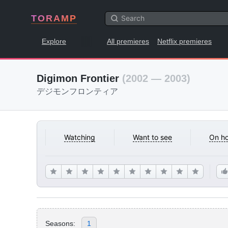
TORAMP
Explore
All premieres
Netflix premieres
Digimon Frontier
(2002 — 2003)
デジモンフロンティア
Watching
Want to see
On ho
Seasons:
1