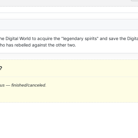
e Digital World to acquire the "legendary spirits" and save the Digital
o has rebelled against the other two.
?
tus — finished/canceled.