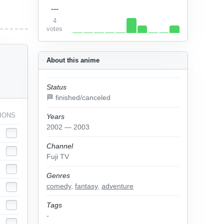
---
4
votes
About this anime
Status
🏁 finished/canceled
IONS
Years
2002 — 2003
Channel
Fuji TV
Genres
comedy
,
fantasy
,
adventure
Tags
-