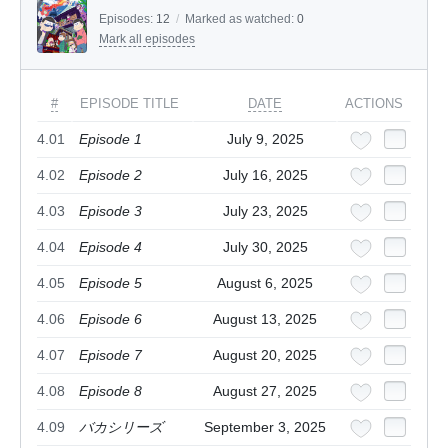
Episodes:
12
/
Marked as watched:
0
Mark all episodes
#
EPISODE TITLE
DATE
ACTIONS
4.01
Episode 1
July 9, 2025
4.02
Episode 2
July 16, 2025
4.03
Episode 3
July 23, 2025
4.04
Episode 4
July 30, 2025
4.05
Episode 5
August 6, 2025
4.06
Episode 6
August 13, 2025
4.07
Episode 7
August 20, 2025
4.08
Episode 8
August 27, 2025
4.09
バカシリーズ
September 3, 2025