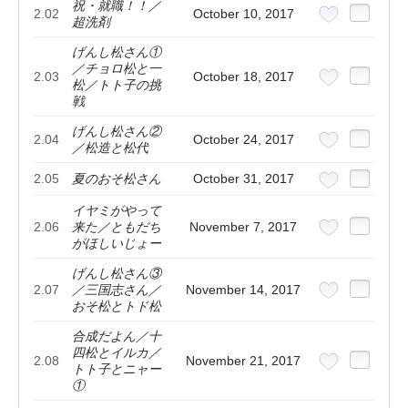
祝・就職！！／
2.02
October 10, 2017
超洗剤
げんし松さん①
／チョロ松と一
2.03
October 18, 2017
松／トト子の挑
戦
げんし松さん②
2.04
October 24, 2017
／松造と松代
2.05
夏のおそ松さん
October 31, 2017
イヤミがやって
2.06
来た／ともだち
November 7, 2017
がほしいじょー
げんし松さん③
2.07
／三国志さん／
November 14, 2017
おそ松とトド松
合成だよん／十
四松とイルカ／
2.08
November 21, 2017
トト子とニャー
①