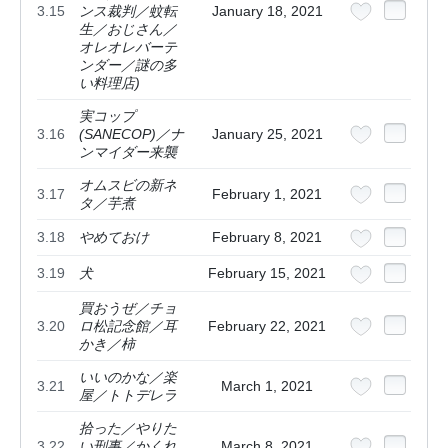
3.15
ンス裁判／蚊転
January 18, 2021
生／おじさん／
オレオレバーテ
ンダー／謎の多
い料理店)
実コップ
3.16
(SANECOP)／ナ
January 25, 2021
ンマイダー来襲
オムスビの新ネ
3.17
February 1, 2021
タ／芋煮
3.18
やめておけ
February 8, 2021
3.19
犬
February 15, 2021
買おうぜ／チョ
3.20
ロ松記念館／耳
February 22, 2021
かき／柿
いいのかな／楽
3.21
March 1, 2021
屋／トトデレラ
拾った／やりた
3.22
い刑事／かくれ
March 8, 2021