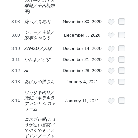
の仕事／ボイス
機能／十四松知
事)
3.08
南へ／高尾山
November 30, 2020
シェー／衣装／
3.09
December 7, 2020
家事をやろう
3.10
ZANSU／人狼
December 14, 2020
3.11
やれよ／ピザ
December 21, 2020
3.12
AI
December 28, 2020
3.13
あけおめ松さん
January 4, 2021
ワカサギ釣り／
死闘／キラキラ
3.14
January 11, 2021
ファントム スト
リーム
コスプレ松(しょ
うがない警察／
てやんでぇいメ
イド／ノーチャ