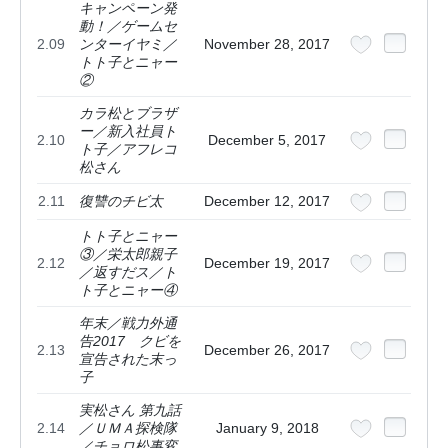
キャンペーン発
動！／ゲームセ
2.09
ンターイヤミ／
November 28, 2017
トト子とニャー
②
カラ松とブラザ
ー／新入社員ト
2.10
December 5, 2017
ト子／アフレコ
松さん
2.11
復讐のチビ太
December 12, 2017
トト子とニャー
③／栄太郎親子
2.12
December 19, 2017
／返すだス／ト
ト子とニャー④
年末／戦力外通
告2017 クビを
2.13
December 26, 2017
宣告された末っ
子
実松さん 第九話
2.14
／ＵＭＡ探検隊
January 9, 2018
／チョロ松事変