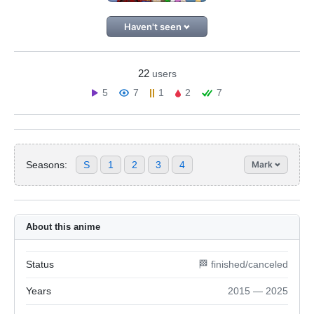
Haven't seen
22
users
5
7
1
2
7
Seasons:
S
1
2
3
4
Mark
About this anime
Status
🏁 finished/canceled
Years
2015 — 2025