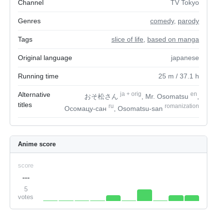
Channel
TV Tokyo
Genres
comedy
,
parody
Tags
slice of life
,
based on manga
Original language
japanese
Running time
25
m
/ 37.1
h
Alternative
ja
+
orig
en
おそ松さん
, Mr. Osomatsu
,
titles
ru
romanization
Осомацу-сан
, Osomatsu-san
Anime score
score
---
5
votes