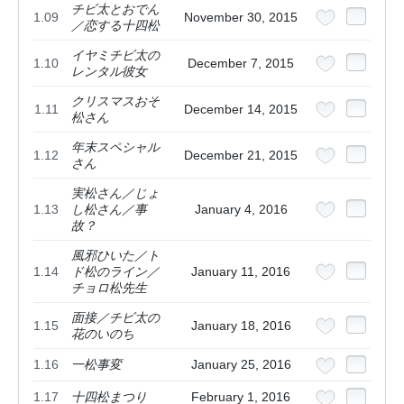
チビ太とおでん
1.09
November 30, 2015
／恋する十四松
イヤミチビ太の
1.10
December 7, 2015
レンタル彼女
クリスマスおそ
1.11
December 14, 2015
松さん
年末スペシャル
1.12
December 21, 2015
さん
実松さん／じょ
1.13
し松さん／事
January 4, 2016
故？
風邪ひいた／ト
1.14
ド松のライン／
January 11, 2016
チョロ松先生
面接／チビ太の
1.15
January 18, 2016
花のいのち
1.16
一松事変
January 25, 2016
1.17
十四松まつり
February 1, 2016