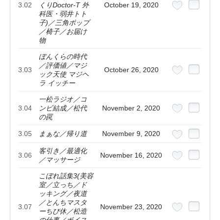
3.02
くりDoctor-T 外
October 19, 2020
科医・弱井トト
子)／三角ポップ
／椅子／お届け
物
ぼんくらの時代
／評価値／マジ
3.03
October 26, 2020
ック天使 マジヘ
ラ イッチー
一松ラジオ／コ
3.04
ンビ結成／松代
November 2, 2020
の罠
3.05
まぁな／帰り道
November 9, 2020
客引き／最適化
3.06
November 16, 2020
／マッサージ
こぼれ話集3(美容
室／立っち／ド
ッキング／夜道
／とんちマスタ
3.07
November 23, 2020
ーちび休／松造