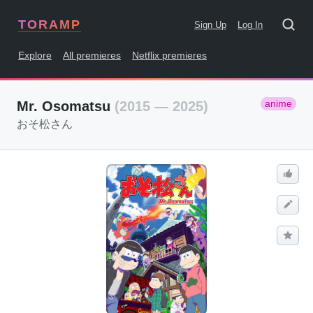
TORAMP
Sign Up
Log In
Explore
All premieres
Netflix premieres
anime
Mr. Osomatsu
(2015 — 2025)
おそ松さん