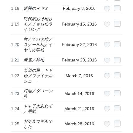
1.18
逆襲のイヤミ
February 8, 2016
時代劇おそ松さ
1.19
ん／チョロ松ラ
February 15, 2016
イジング
教えてハタ坊／
1.20
スクール松／イ
February 22, 2016
ヤミの学校
1.21
麻雀／神松
February 29, 2016
希望の星、トド
1.22
松／ファイナル
March 7, 2016
シェー
灯油／ダヨーン
1.23
March 14, 2016
族
トト子大あわて
1.24
March 21, 2016
／手紙
おそまつさんで
1.25
March 28, 2016
した