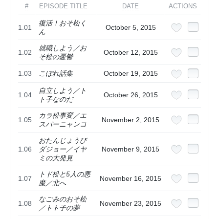
#
EPISODE TITLE
DATE
ACTIONS
復活！おそ松く
1.01
October 5, 2015
ん
就職しよう／お
1.02
October 12, 2015
そ松の憂鬱
1.03
こぼれ話集
October 19, 2015
自立しよう／ト
1.04
October 26, 2015
ト子なのだ
カラ松事変／エ
1.05
November 2, 2015
スパーニャンコ
おたんじょうび
1.06
ダジョー／イヤ
November 9, 2015
ミの大発見
トド松と5人の悪
1.07
November 16, 2015
魔／北へ
なごみのおそ松
1.08
November 23, 2015
／トト子の夢