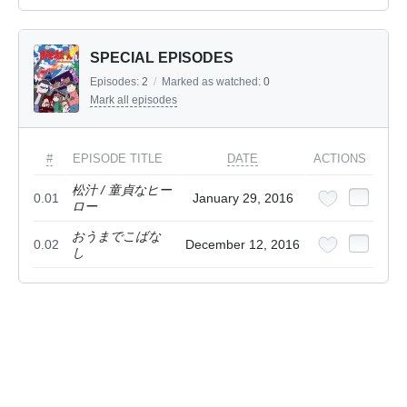
SPECIAL EPISODES
Episodes:
2
/
Marked as watched:
0
Mark all episodes
#
EPISODE TITLE
DATE
ACTIONS
松汁 / 童貞なヒー
0.01
January 29, 2016
ロー
おうまでこばな
0.02
December 12, 2016
し