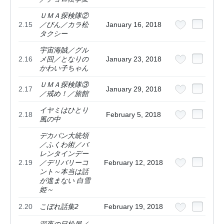
ＵＭＡ探検隊②
2.15
／びん／カラ松
January 16, 2018
タクシー
宇宙海賊／グル
2.16
メ回／となりの
January 23, 2018
かわい子ちゃん
ＵＭＡ探検隊③
2.17
January 29, 2018
／戒め！／旅館
イヤミはひとり
2.18
February 5, 2018
風の中
デカパン大統領
／ふくわ術／バ
レンタインデー
2.19
／デリバリーコ
February 12, 2018
ント～本当は話
が進まない 白雪
姫～
2.20
こぼれ話集2
February 19, 2018