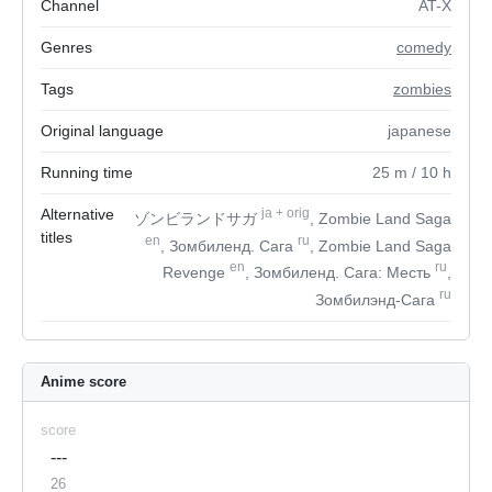
Channel
AT-X
Genres
comedy
Tags
zombies
Original language
japanese
Running time
25
m
/ 10
h
Alternative
ja
+
orig
ゾンビランドサガ
, Zombie Land Saga
titles
en
ru
, Зомбиленд. Сага
, Zombie Land Saga
en
ru
Revenge
, Зомбиленд. Сага: Месть
,
ru
Зомбилэнд-Сага
Anime score
score
---
26