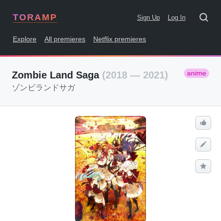
TORAMP
Sign Up
Log In
Explore
All premieres
Netflix premieres
anime
Zombie Land Saga
(2018 — 2021)
ゾンビランドサガ