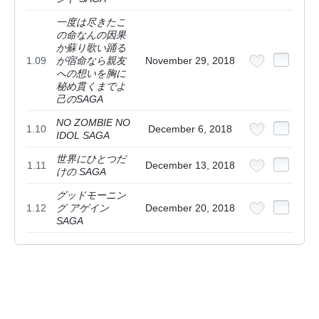
一度は尽きたこ
の命​なんの因果
か蘇り​歌い踊る
1.09
が宿命なら​親友
November 29, 2018
への想いを胸に
秘め​貫くまでよ
己のSAGA
NO ZOMBIE NO
1.10
December 6, 2018
IDOL SAGA
世界にひとつだ
1.11
December 13, 2018
けの SAGA
グッドモーニン
1.12
グ アゲイン
December 20, 2018
SAGA