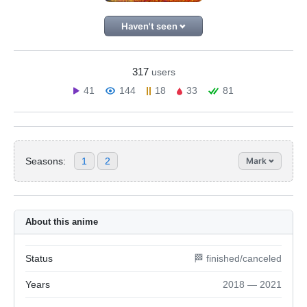
Haven't seen
317
users
41
144
18
33
81
Seasons:
1
2
Mark
About this anime
Status
🏁 finished/canceled
Years
2018 — 2021