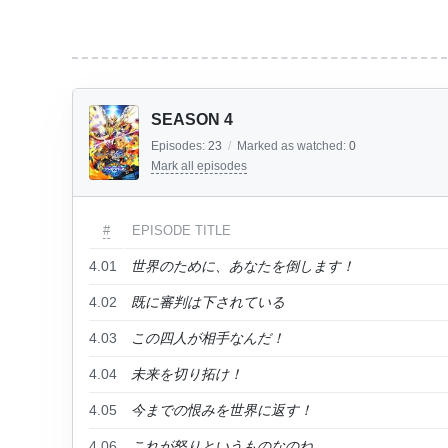
SEASON 4
Episodes:
23
/
Marked as watched:
0
Mark all episodes
#
EPISODE TITLE
4.01
世界のために、あなたを倒します！
4.02
既に審判は下されている
4.03
この四人が相手なんだ！
4.04
未来を切り拓け！
4.05
今までの恨みを世界に返す！
4.06
これが怒りというものなのね