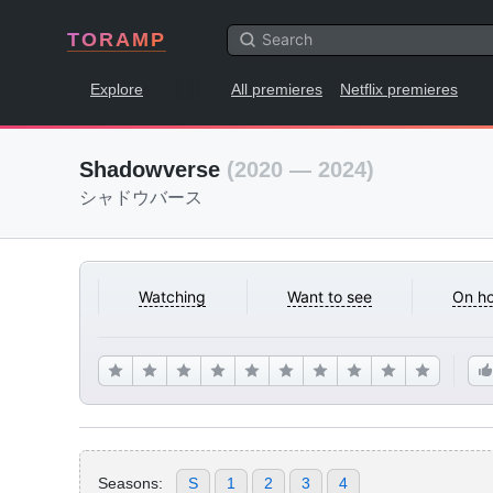
TORAMP
Explore
All premieres
Netflix premieres
Shadowverse
(2020 — 2024)
シャドウバース
Watching
Want to see
On ho
Seasons:
S
1
2
3
4