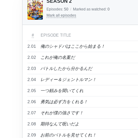
SEASON 2
Episodes:
50
/
Marked as watched:
0
Mark all episodes
#
EPISODE TITLE
2.01
俺のシャドバはここから始まる！
2.02
これが俺の名案だ
2.03
バトルしたから分かるんだ
2.04
レディー＆ジェントルマン！
2.05
一つ頼みを聞いてくれ
2.06
勇気は必ず力をくれる！
2.07
それが僕の強さです！
2.08
期待なんて呪いだよ
2.09
お前のバトルを見せてくれ！