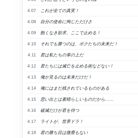
4.07
これが全ての真実！
4.08
自分の使命に殉じただけさ
4.09
飽くなき欲求、ここで止める！
4.10
それでも勝つのは、ボクたちの未来だ！
4.11
君は私たちの掌の上だ
4.12
君たちには滅亡を止める術などない！
4.13
俺が見るのは未来だけだ！
4.14
俺にはまだ残されているものがある
4.15
思い出とは素晴らしいものだから……
4.16
破滅だけが君を待つ
4.17
ライトが、世界ドラ！
4.18
君の勝ち目は微塵もない