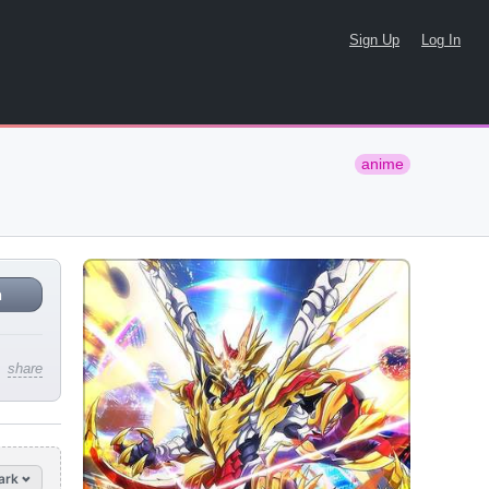
Sign Up
Log In
anime
n
share
ark