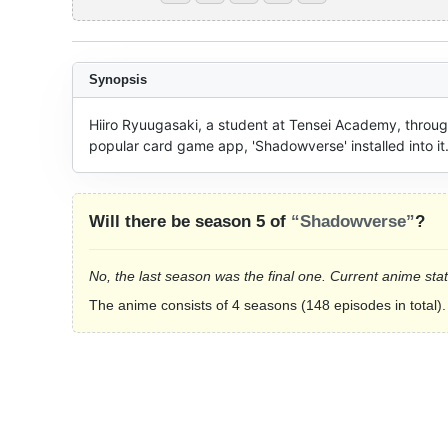
Synopsis
Hiiro Ryuugasaki, a student at Tensei Academy, throug
popular card game app, 'Shadowverse' installed into it
Will there be season 5 of
“Shadowverse”
?
No, the last season was the final one. Current anime sta
The anime consists of 4 seasons (148 episodes in total).