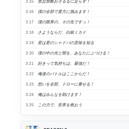
3.15
禁忌禁断おそるるに足らず！
3.16
僕の全部で貴方に挑みます！
3.17
僕の限界の、その先ですっ！
3.18
さようならだ、白銀ミカド
3.19
君は君のシャドバの意味を知る
3.20
僕の中の光と闇を、あなたにぶつける！
3.21
好きって気持ちは、最強だ！
3.22
俺達のバトルはここからだ！
3.23
想いを全部、ドローに乗せる！
3.24
俺はみんなを助けます！
3.25
この力で、世界を救おう