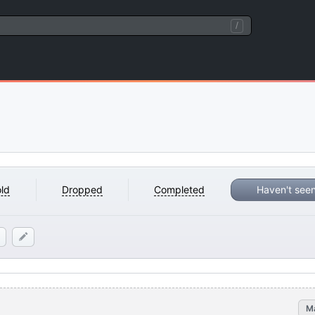
/
ld
Dropped
Completed
Haven't see
M