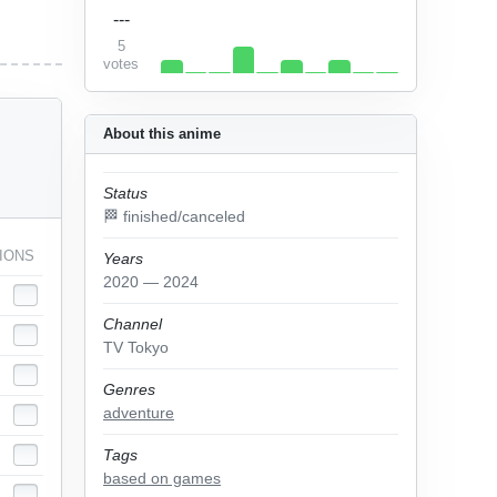
---
5
votes
About this anime
Status
🏁 finished/canceled
IONS
Years
2020 — 2024
Channel
TV Tokyo
Genres
adventure
Tags
based on games