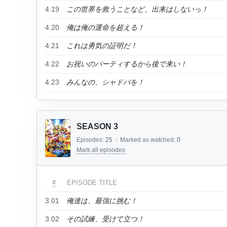
4.19
この世界を救うことなど、出来はしないっ！
4.20
俺は俺の運命を超える！
4.21
これは勇気の証明だ！
4.22
お祝いのパーティするから後で来い！
4.23
みんなの、シャドバを！
SEASON 3
Episodes:
25
/
Marked as watched:
0
Mark all episodes
#
EPISODE TITLE
3.01
俺達は、最強に挑む！
3.02
その試練、受けて立つ！