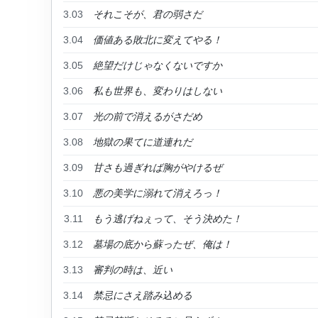
3.03
それこそが、君の弱さだ
3.04
価値ある敗北に変えてやる！
3.05
絶望だけじゃなくないですか
3.06
私も世界も、変わりはしない
3.07
光の前で消えるがさだめ
3.08
地獄の果てに道連れだ
3.09
甘さも過ぎれば胸がやけるぜ
3.10
悪の美学に溺れて消えろっ！
3.11
もう逃げねぇって、そう決めた！
3.12
墓場の底から蘇ったぜ、俺は！
3.13
審判の時は、近い
3.14
禁忌にさえ踏み込める