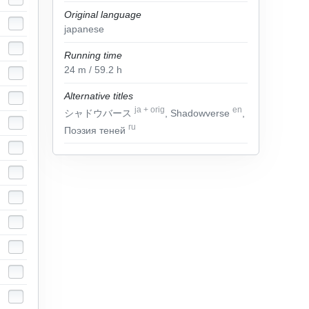
Original language
japanese
Running time
24
m
/ 59.2
h
Alternative titles
ja
+
orig
en
シャドウバース
, Shadowverse
,
ru
Поэзия теней