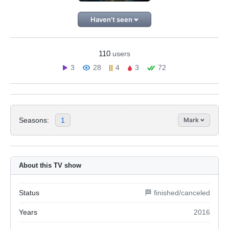
Haven't seen
110
users
3
28
4
3
72
Seasons:
1
Mark
About this TV show
Status
🏁 finished/canceled
Years
2016