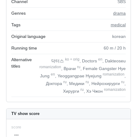
Channel
SBS
Genres
drama
Tags
medical
Original language
korean
Running time
60
m
/ 20
h
Alternative
ko
+
orig
en
닥터스
, Doctors
, Dakteoseu
titles
romanization
ru
, Врачи
, Female Gangster Hye
en
romanization
Jung
, Yeoggangpae Hyejung
,
ru
ru
ru
Доктора
, Медики
, Нейрохирурги
,
ru
romanization
Хирурги
, Хэ Чжон
TV show score
score
---