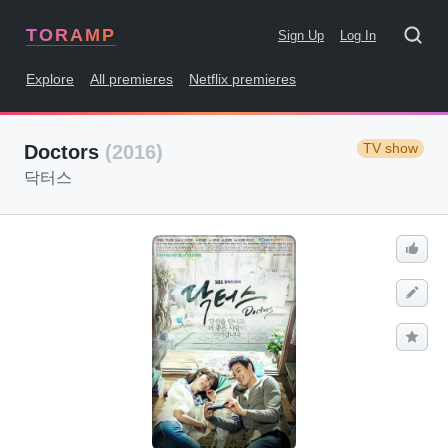
TORAMP
Sign Up
Log In
Explore
All premieres
Netflix premieres
TV show
Doctors
(2016)
닥터스