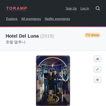
TORAMP
Sign Up
Log In
Explore
All premieres
Netflix premieres
TV show
Hotel Del Luna
(2019)
호텔 델루나