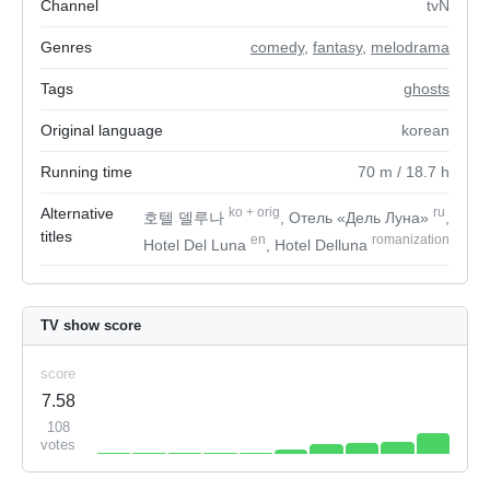
Channel
tvN
Genres
comedy
,
fantasy
,
melodrama
Tags
ghosts
Original language
korean
Running time
70
m
/ 18.7
h
Alternative
ko
+
orig
ru
호텔 델루나
, Отель «Дель Луна»
,
titles
en
romanization
Hotel Del Luna
, Hotel Delluna
TV show score
score
7.58
108
votes