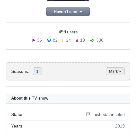
Haven't seen
499
users
36
82
24
19
338
Seasons:
1
Mark
About this TV show
Status
🏁 finished/canceled
Years
2019