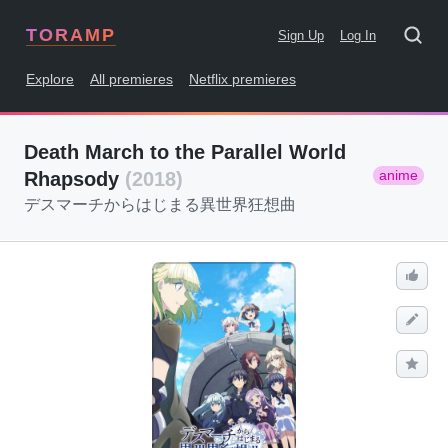
TORAMP
Sign Up
Log In
Explore
All premieres
Netflix premieres
Death March to the Parallel World
anime
Rhapsody
(2018)
デスマーチからはじまる異世界狂想曲