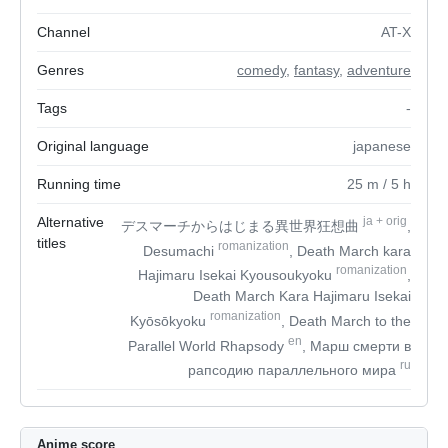
Channel
AT-X
Genres
comedy
,
fantasy
,
adventure
Tags
-
Original language
japanese
Running time
25
m
/ 5
h
Alternative
ja
+
orig
デスマーチからはじまる異世界狂想曲
,
titles
romanization
Desumachi
, Death March kara
romanization
Hajimaru Isekai Kyousoukyoku
,
Death March Kara Hajimaru Isekai
romanization
Kyōsōkyoku
, Death March to the
en
Parallel World Rhapsody
, Марш смерти в
ru
рапсодию параллельного мирa
Anime score