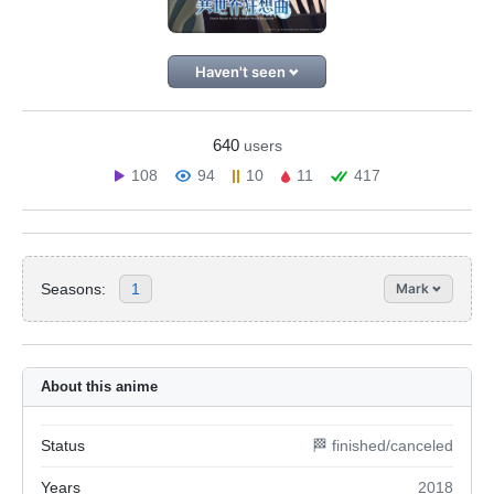
Haven't seen
640
users
108
94
10
11
417
Seasons:
1
Mark
About this anime
Status
🏁 finished/canceled
Years
2018