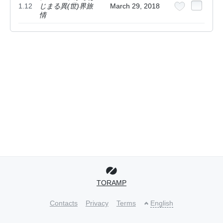
1.12
じまる異(世)界旅
March 29, 2018
情
TORAMP
Contacts
Privacy
Terms
English