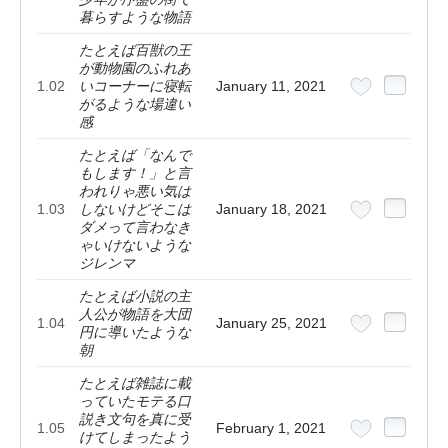
暮らすような物語
たとえば百獣の王
が動物園のふれあ
1.02
いコーナーに寝転
January 11, 2021
がるような場違い
感
たとえば「なんで
もします！」と言
われりゃ悪い気は
1.03
しないけどそこは
January 18, 2021
ダメって言わなき
ゃいけないような
ジレンマ
たとえば小説の主
人公が物語を大団
1.04
January 25, 2021
円に導いたような
朝
たとえば雑誌に載
っていたモテる口
説き文句を真に受
1.05
February 1, 2021
けてしまったよう