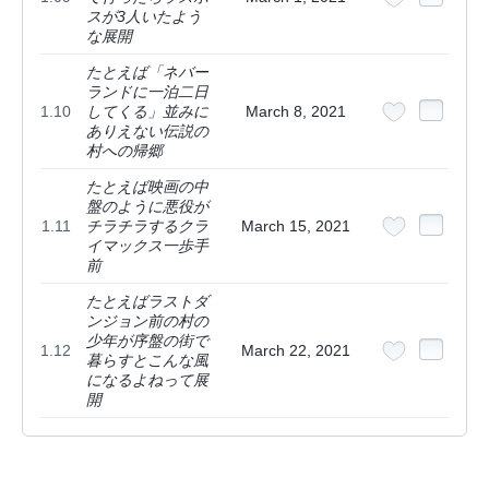
スが3人いたよう
な展開
たとえば「ネバー
ランドに一泊二日
1.10
してくる」並みに
March 8, 2021
ありえない伝説の
村への帰郷
たとえば映画の中
盤のように悪役が
1.11
チラチラするクラ
March 15, 2021
イマックス一歩手
前
たとえばラストダ
ンジョン前の村の
少年が序盤の街で
1.12
March 22, 2021
暮らすとこんな風
になるよねって展
開