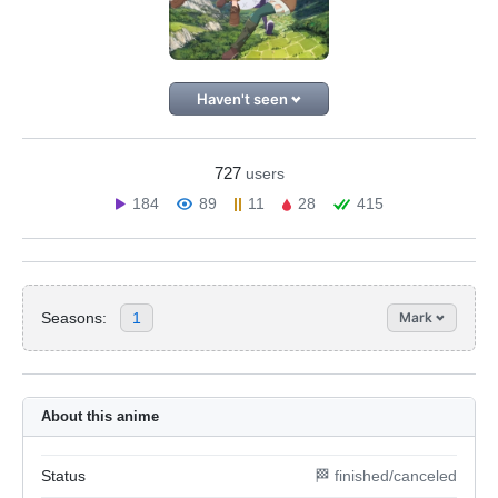
Haven't seen
727
users
184
89
11
28
415
Seasons:
1
Mark
About this anime
Status
🏁 finished/canceled