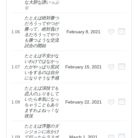
な大胆な誘いっぷ
り
たとえば絶対勝つ
だろうってやつが
勝って、絶対負け
1.06
February 8, 2021
るだろうってやつ
も勝つような交流
試合の開始
たとえば不安がな
いわけではなかっ
1.07
たがやっぱり尻拭
February 15, 2021
いをするのは自分
になりそうな予感
たとえば演技でも
恋人のふりをして
いたら本気になっ
1.08
February 22, 2021
ちゃうこともあり
ますわよねっ！な
状況
たとえば序盤のダ
ンジョンに出かけ
1.09
て行ったらラスボ
March 1, 2021