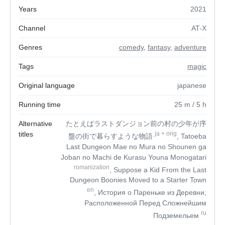
Years
2021
Channel
AT-X
Genres
comedy
,
fantasy
,
adventure
Tags
magic
Original language
japanese
Running time
25
m
/ 5
h
Alternative
たとえばラストダンジョン前の村の少年が序
titles
ja
+
orig
盤の街で暮らすような物語
, Tatoeba
Last Dungeon Mae no Mura no Shounen ga
Joban no Machi de Kurasu Youna Monogatari
romanization
, Suppose a Kid From the Last
Dungeon Boonies Moved to a Starter Town
en
, История о Пареньке из Деревни,
Расположенной Перед Сложнейшим
ru
Подземельем