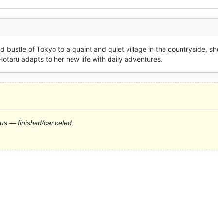
 bustle of Tokyo to a quaint and quiet village in the countryside, she'
Hotaru adapts to her new life with daily adventures.
tus — finished/canceled.