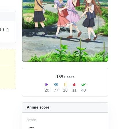
s in 
158
users
20
77
10
11
40
Anime score
score
---