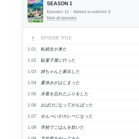
SEASON 1
Episodes:
12
/
Marked as watched:
0
Mark all episodes
#
EPISODE TITLE
1.01
転校生が来た
1.02
駄菓子屋に行った
1.03
姉ちゃんと家出した
1.04
夏休みがはじまった
1.05
水着を忘れたふりをした
1.06
おばけになってがんばった
1.07
せんべいがカレーになった
1.08
学校でごはんを炊いた
1.09
文化祭をやってみた