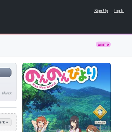
Sign Up
Log In
anime
n
share
ark