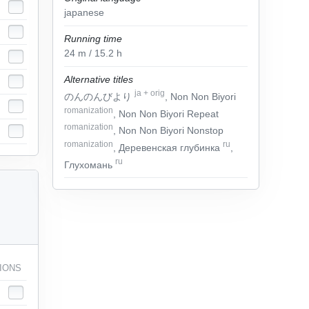
japanese
Running time
24
m
/ 15.2
h
Alternative titles
ja
+
orig
のんのんびより
, Non Non Biyori
romanization
, Non Non Biyori Repeat
romanization
, Non Non Biyori Nonstop
romanization
ru
, Деревенская глубинка
,
ru
Глухомань
IONS