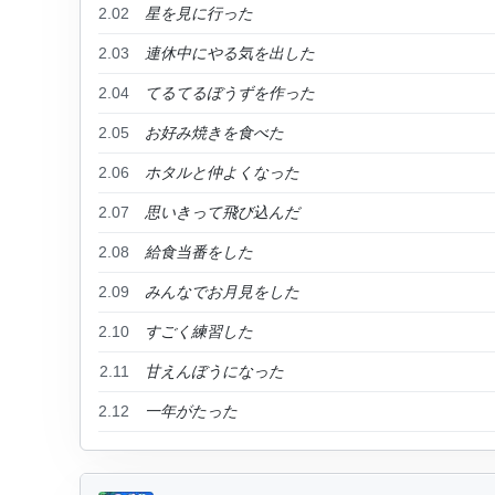
2.02
星を見に行った
2.03
連休中にやる気を出した
2.04
てるてるぼうずを作った
2.05
お好み焼きを食べた
2.06
ホタルと仲よくなった
2.07
思いきって飛び込んだ
2.08
給食当番をした
2.09
みんなでお月見をした
2.10
すごく練習した
2.11
甘えんぼうになった
2.12
一年がたった