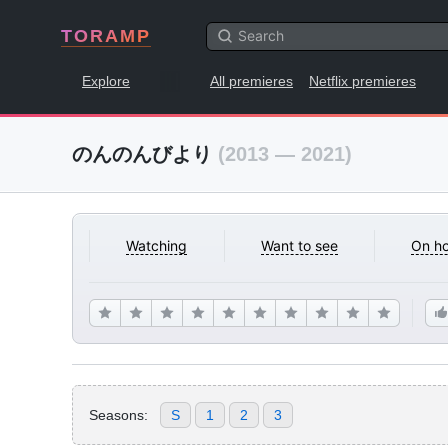
TORAMP
Explore
All premieres
Netflix premieres
のんのんびより
(2013 — 2021)
Watching
Want to see
On ho
Seasons:
S
1
2
3