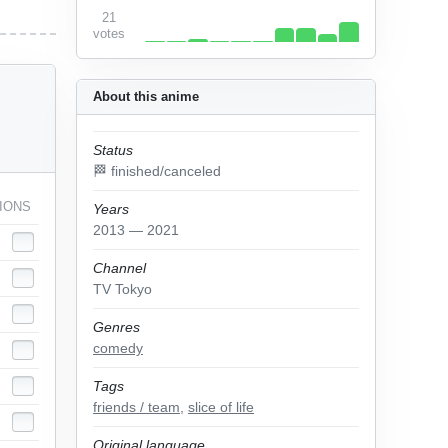
21
votes
About this anime
Status
🏁 finished/canceled
IONS
Years
2013 — 2021
Channel
TV Tokyo
Genres
comedy
Tags
friends / team
,
slice of life
Original language