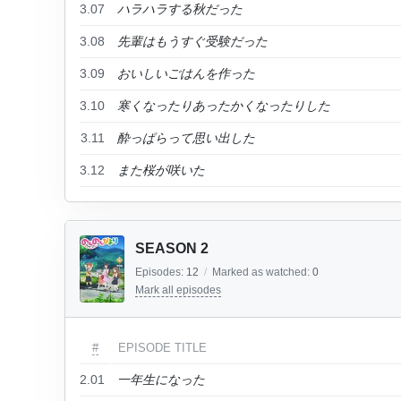
3.07
ハラハラする秋だった
3.08
先輩はもうすぐ受験だった
3.09
おいしいごはんを作った
3.10
寒くなったりあったかくなったりした
3.11
酔っぱらって思い出した
3.12
また桜が咲いた
SEASON 2
Episodes:
12
/
Marked as watched:
0
Mark all episodes
#
EPISODE TITLE
2.01
一年生になった