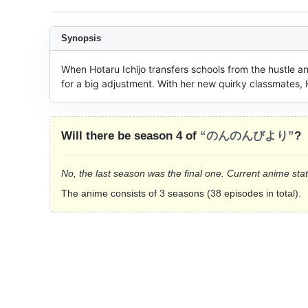
Synopsis
When Hotaru Ichijo transfers schools from the hustle and
for a big adjustment. With her new quirky classmates, 
Will there be season 4 of
“のんのんびより”
?
No, the last season was the final one. Current anime sta
The anime consists of 3 seasons (38 episodes in total).