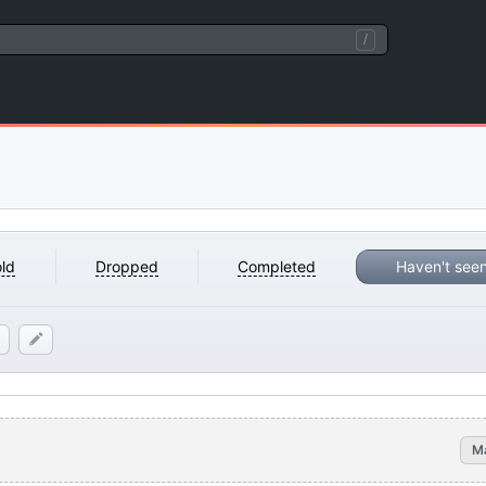
/
ld
Dropped
Completed
Haven't see
M