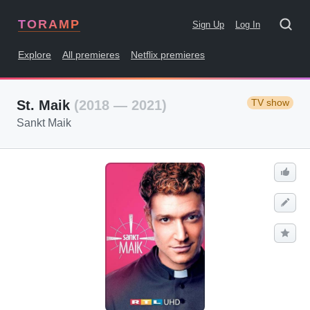
TORAMP
Sign Up
Log In
Explore
All premieres
Netflix premieres
TV show
St. Maik
(2018 — 2021)
Sankt Maik