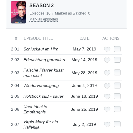
SEASON 2
Episodes:
10
/
Marked as watched:
0
Mark all episodes
#
EPISODE TITLE
DATE
ACTIONS
2.01
Schluckauf im Hirn
May 7, 2019
2.02
Erleuchtung garantiert
May 14, 2019
Falsche Pfarrer küsst
2.03
May 28, 2019
man nicht
2.04
Wiedervereinigung
June 4, 2019
2.05
Holzbock süß - sauer
June 18, 2019
Unentdeckte
2.06
June 25, 2019
Empfängnis
Virgin Mary für ein
2.07
July 2, 2019
Halleluja