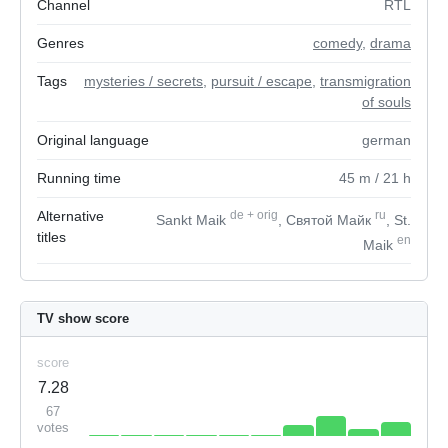
Channel
RTL
Genres
comedy
,
drama
Tags
mysteries / secrets
,
pursuit / escape
,
transmigration
of souls
Original language
german
Running time
45
m
/ 21
h
Alternative
de
+
orig
ru
Sankt Maik
, Святой Майк
, St.
titles
en
Maik
TV show score
score
7.28
67
votes