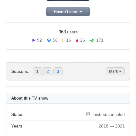
Haven't seen
363
users
92
58
16
26
171
Seasons:
1
2
3
Mark
About this TV show
Status
🏁 finished/canceled
Years
2018 — 2021