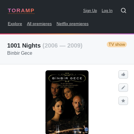
TORAMP
Sign Up
Log In
Explore
All premieres
Netflix premieres
TV show
1001 Nights
(2006 — 2009)
Binbir Gece