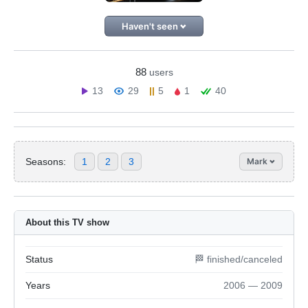
Haven't seen
88
users
13
29
5
1
40
Seasons:
1
2
3
Mark
About this TV show
Status
🏁 finished/canceled
Years
2006 — 2009