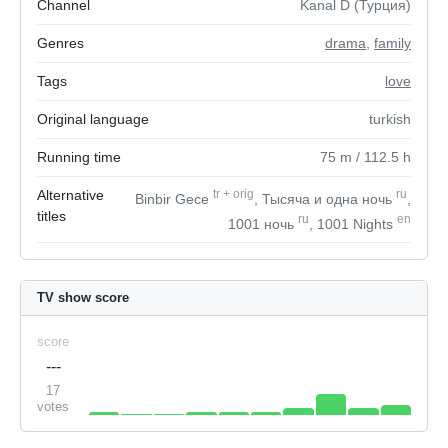
Channel
Kanal D (Турция)
Genres
drama
,
family
Tags
love
Original language
turkish
Running time
75
m
/ 112.5
h
Alternative
tr
+
orig
ru
Binbir Gece
, Тысяча и одна ночь
,
titles
ru
en
1001 ночь
, 1001 Nights
TV show score
score
---
17
votes