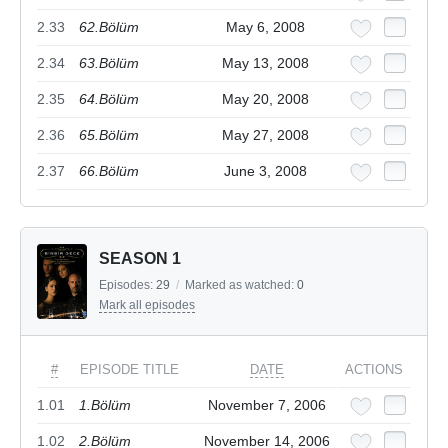
2.33
62.Bölüm
May 6, 2008
2.34
63.Bölüm
May 13, 2008
2.35
64.Bölüm
May 20, 2008
2.36
65.Bölüm
May 27, 2008
2.37
66.Bölüm
June 3, 2008
SEASON 1
Episodes:
29
/
Marked as watched:
0
Mark all episodes
#
EPISODE TITLE
DATE
ACTIONS
1.01
1.Bölüm
November 7, 2006
1.02
2.Bölüm
November 14, 2006