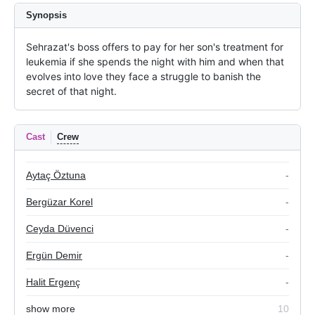
Synopsis
Sehrazat's boss offers to pay for her son's treatment for 
leukemia if she spends the night with him and when that 
evolves into love they face a struggle to banish the 
secret of that night.
Cast
Crew
Aytaç Öztuna
-
Bergüzar Korel
-
Ceyda Düvenci
-
Ergün Demir
-
Halit Ergenç
-
show more
10