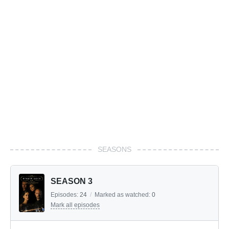
SEASONS
SEASON 3
Episodes:
24
/
Marked as watched:
0
Mark all episodes