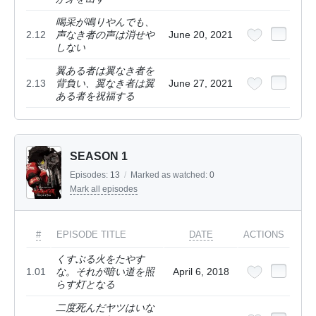
喝采が鳴りやんでも、
2.12
声なき者の声は消せや
June 20, 2021
しない
翼ある者は翼なき者を
2.13
背負い、翼なき者は翼
June 27, 2021
ある者を祝福する
SEASON 1
Episodes:
13
/
Marked as watched:
0
Mark all episodes
#
EPISODE TITLE
DATE
ACTIONS
くすぶる火をたやす
1.01
な。それが暗い道を照
April 6, 2018
らす灯となる
二度死んだヤツはいな