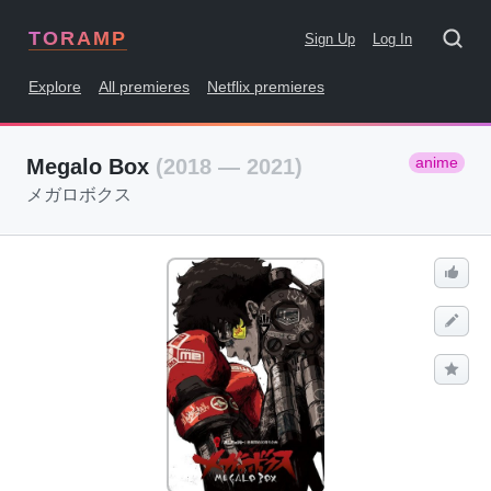
TORAMP
Sign Up
Log In
Explore
All premieres
Netflix premieres
anime
Megalo Box
(2018 — 2021)
メガロボクス