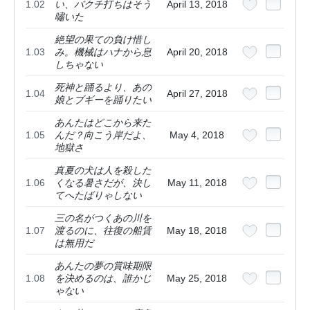
1.02
い、バクチ打ちはそう
April 13, 2018
嘯いた
絶望の果ての負け惜し
1.03
み。機械はハナから息
April 20, 2018
しちゃない
死神と踊るより、あの
1.04
April 27, 2018
娘とブギーを踊りたい
あんたはどこから来た
1.05
んだ？向こう岸だよ、
May 4, 2018
地獄さ
真夏の犬は人を殺した
1.06
くなる暑さだが、決し
May 11, 2018
てへたばりゃしない
三の名がつくあの川を
1.07
渡るのに、往復の船賃
May 18, 2018
は無用だ
あんたの夢の賞味期限
1.08
を決めるのは、誰かじ
May 25, 2018
ゃない