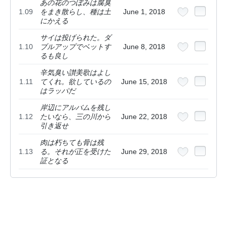
あの花のつぼみは腐臭
1.09
をまき散らし、種は土
June 1, 2018
にかえる
サイは投げられた。ダ
1.10
ブルアップでベットす
June 8, 2018
るも良し
辛気臭い讃美歌はよし
1.11
てくれ。欲しているの
June 15, 2018
はラッパだ
岸辺にアルバムを残し
1.12
たいなら、三の川から
June 22, 2018
引き返せ
肉は朽ちても骨は残
1.13
る。それが正を受けた
June 29, 2018
証となる