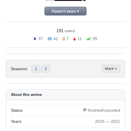
Haven't seen
191
users
37
41
7
11
95
Seasons:
1
2
Mark
About this anime
Status
🏁 finished/canceled
Years
2018 — 2021