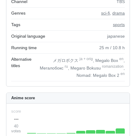
Channel
TBS
Genres
sci-fi
,
drama
Tags
sports
Original language
japanese
Running time
25
m
/ 10.8
h
Alternative
ja
+
orig
en
メガロボクス
, Megalo Box
,
titles
ru
romanization
Мегалобокс
, Megaro Bokusu
,
en
Nomad: Megalo Box 2
Anime score
score
---
40
votes