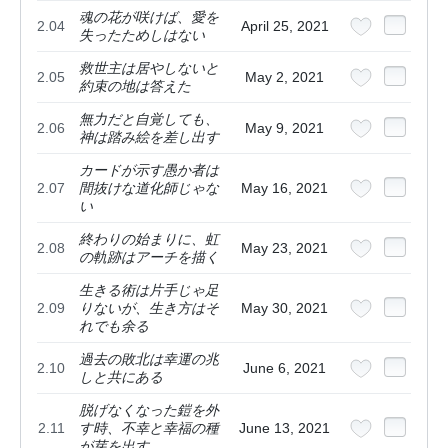
魂の花が咲けば、愛を
2.04
April 25, 2021
失ったためしはない
救世主は居やしないと
2.05
May 2, 2021
約束の地は答えた
無力だと自覚しても、
2.06
May 9, 2021
神は踏み絵を差し出す
カードが示す愚か者は
2.07
間抜けな道化師じゃな
May 16, 2021
い
終わりの始まりに、虹
2.08
May 23, 2021
の軌跡はアーチを描く
生きる術は片手じゃ足
2.09
りないが、生き方はそ
May 30, 2021
れでも余る
過去の敗北は幸運の兆
2.10
June 6, 2021
しと共にある
脱げなくなった鎧を外
2.11
す時、不幸と幸福の種
June 13, 2021
が芽を出す