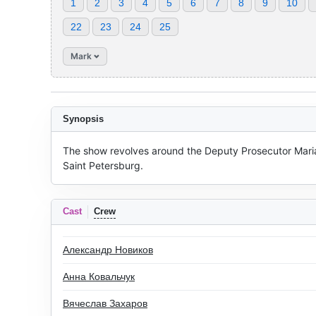
1
2
3
4
5
6
7
8
9
10
22
23
24
25
Mark
Synopsis
The show revolves around the Deputy Prosecutor Maria 
Saint Petersburg.
Cast
Crew
Александр Новиков
Анна Ковальчук
Вячеслав Захаров