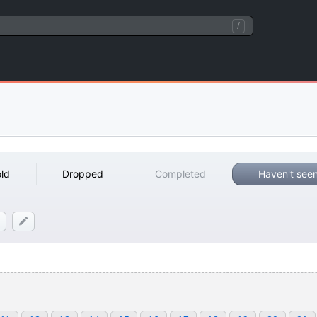
/
ld
Dropped
Completed
Haven't see