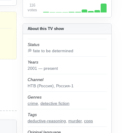
116
votes
About this TV show
Status
💭 fate to be determined
Years
2001 — present
Channel
НТВ (Россия), Россия-1
Genres
crime
,
detective fiction
Tags
deductive-reasoning
,
murder
,
cops
Original language