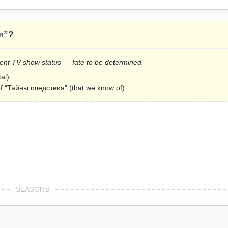
я”
?
Current TV show status — fate to be determined.
al).
 of “Тайны следствия” (that we know of).
SEASONS