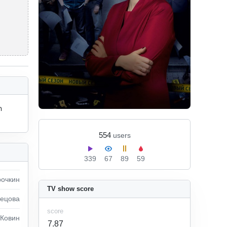
 
554
users
339
67
89
59
рочкин
TV show score
ецова
score
 Ковин
7.87