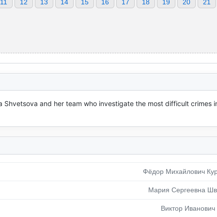
11
12
13
14
15
16
17
18
19
20
21
Shvetsova and her team who investigate the most difficult crimes in
Фёдор Михайлович Ку
Мария Сергеевна Шв
Виктор Иванович