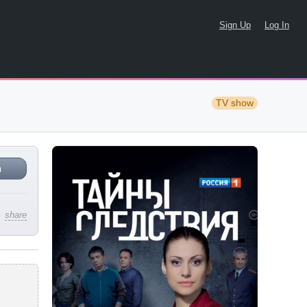
Sign Up
Log In
TV show
n
share