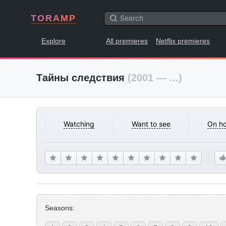
TORAMP
Explore
All premieres
Netflix premieres
Тайны следствия
(2001 — ...)
Watching
Want to see
On ho
Seasons: