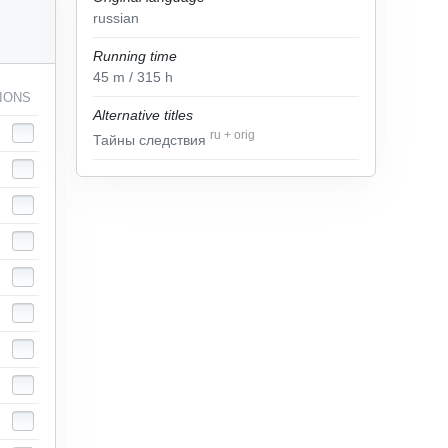
russian
Running time
45
m
/ 315
h
IONS
Alternative titles
ru
+
orig
Тайны следствия