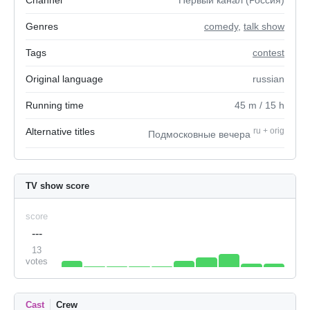
Channel
Первый канал (Россия)
Genres
comedy
,
talk show
Tags
contest
Original language
russian
Running time
45
m
/ 15
h
Alternative titles
ru
+
orig
Подмосковные вечера
TV show score
score
---
13
votes
Cast
Crew