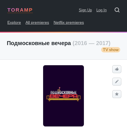
TORAMP
Sign Up
Log In
Explore
All premieres
Netflix premieres
Подмосковные вечера
(2016 — 2017)
TV show