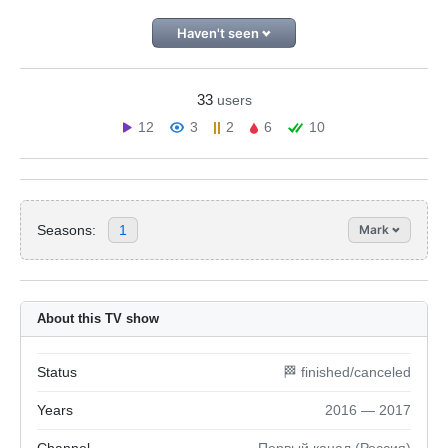
Haven't seen
33
users
12
3
2
6
10
Seasons:
1
Mark
About this TV show
Status
🏁 finished/canceled
Years
2016 — 2017