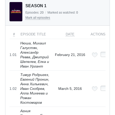
SEASON 1
Episodes:
20
/
Marked as watched:
0
Mark all episodes
#
EPISODE TITLE
DATE
ACTIONS
Нюша, Михаил
Галустян,
Александр
1.01
February 21, 2016
Ревва, Дмитрий
Шепелев, Елка и
Иван Ургант
Тимур Родригез,
Евгений Пронин,
Анна Хилькевич,
1.02
Иван Скобрев,
March 5, 2016
Алла Михеева и
Роман
Костомаров
Агния