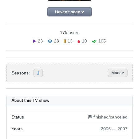
Haven't seen
179
users
23
28
13
10
105
Seasons:
1
Mark
About this TV show
Status
🏁 finished/canceled
Years
2006 — 2007