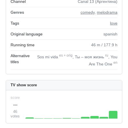
Channel
Canal 13 (Аргентина)
Genres
comedy
,
melodrama
Tags
love
Original language
spanish
Running time
46
m
/ 177.9
h
Alternative
es
+
orig
ru
Sos mi vida
, Ты – моя жизнь
, You
titles
en
Are The One
TV show score
score
---
46
votes