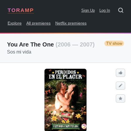
TORAMP
Sign Up
Log In
Explore
All premieres
Netflix premieres
TV show
You Are The One
(2006 — 2007)
Sos mi vida