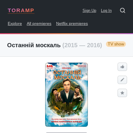
TORAMP
Sign Up
Log In
Explore
All premieres
Netflix premieres
TV show
Останній москаль
(2015 — 2016)