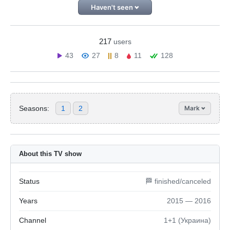
Haven't seen
217
users
43
27
8
11
128
Seasons:
1
2
Mark
About this TV show
Status
🏁 finished/canceled
Years
2015 — 2016
Channel
1+1 (Украина)