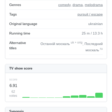
Genres
comedy
,
drama
,
melodrama
Tags
pursuit / escape
Original language
ukrainian
Running time
25
m
/ 13.3
h
Alternative
uk
+
orig
Останній москаль
, Последний
titles
ru
москаль
TV show score
score
6.91
62
votes
Synopsis