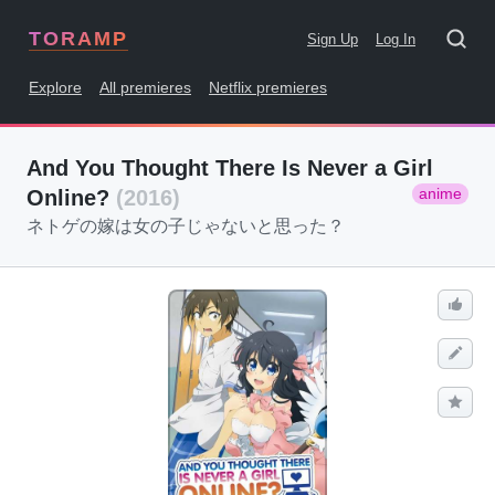
TORAMP
Sign Up
Log In
Explore
All premieres
Netflix premieres
And You Thought There Is Never a Girl
anime
Online?
(2016)
ネトゲの嫁は女の子じゃないと思った？