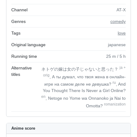
Channel
AT-X
Genres
comedy
Tags
love
Original language
japanese
Running time
25
m
/ 5
h
Alternative
ja
+
ネトゲの嫁は女の子じゃないと思った？
titles
orig
, А ты думал, что твоя жена в онлайн-
ru
игре на самом деле не девушка?
, And
You Thought There Is Never a Girl Online?
en
, Netoge no Yome wa Onnanoko ja Nai to
romanization
Omotta?
Anime score