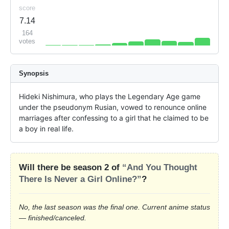
score
7.14
164
votes
Synopsis
Hideki Nishimura, who plays the Legendary Age game 
under the pseudonym Rusian, vowed to renounce online 
marriages after confessing to a girl that he claimed to be 
a boy in real life.
Will there be season 2 of
“And You Thought
There Is Never a Girl Online?”
?
No, the last season was the final one. Current anime status
— finished/canceled.