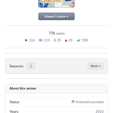
Haven't seen
776
users
116
219
25
26
390
Seasons:
1
Mark
About this anime
Status
🏁 finished/canceled
Years
2016