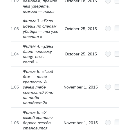
1.02
демонам, прежде
October 18, 2015
чем умереть,
помоги — нам.»
Фильм 3. «Если
идешь по следам
1.03
October 25, 2015
убийцы — ты уже
отстал.»
Фильм 4. «День
дает человеку
1.04
October 25, 2015
пищу, ночь —
голод.»
Фильм 5. «Твой
дом — твоя
крепость. А
1.05
зачем тебе
November 1, 2015
крепость? Кто
на тебя
нападает?»
Фильм 6. «У
самой границы —
1.06
дорога всегда
November 1, 2015
становится