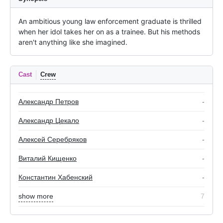
An ambitious young law enforcement graduate is thrilled 
when her idol takes her on as a trainee. But his methods 
aren't anything like she imagined.
Cast
Crew
Александр Петров
-
Александр Цекало
-
Алексей Серебряков
-
Виталий Кищенко
-
Константин Хабенский
-
show more
7