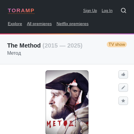
TORAMP
Sign Up
Log In
Explore
All premieres
Netflix premieres
TV show
The Method
(2015 — 2025)
Метод