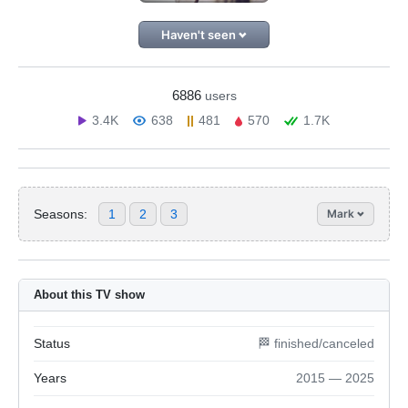
Haven't seen
6886
users
3.4K
638
481
570
1.7K
Seasons:
1
2
3
Mark
About this TV show
Status
🏁 finished/canceled
Years
2015 — 2025