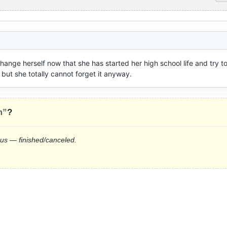
hange herself now that she has started her high school life and try to
but she totally cannot forget it anyway.
m”
?
tus — finished/canceled.