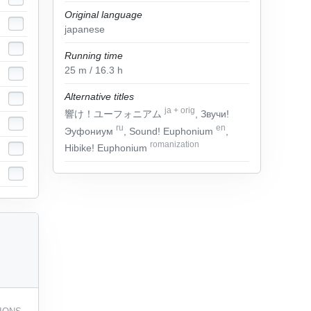
Original language
japanese
Running time
25
m
/ 16.3
h
Alternative titles
ja
+
orig
響け！ユーフォニアム
, Звучи!
ru
en
Эуфониум
, Sound! Euphonium
,
romanization
Hibike! Euphonium