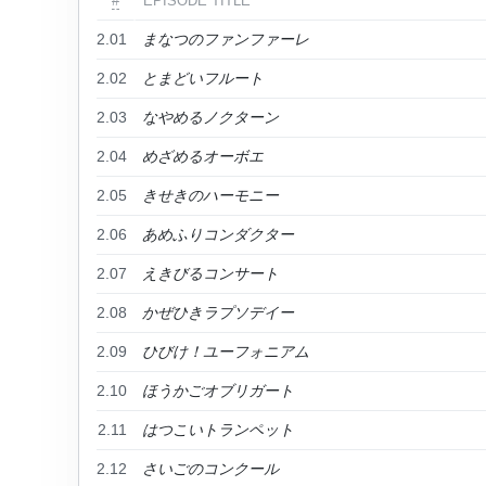
#
EPISODE TITLE
2.01
まなつのファンファーレ
2.02
とまどいフルート
2.03
なやめるノクターン
2.04
めざめるオーボエ
2.05
きせきのハーモニー
2.06
あめふりコンダクター
2.07
えきびるコンサート
2.08
かぜひきラプソデイー
2.09
ひびけ！ユーフォニアム
2.10
ほうかごオブリガート
2.11
はつこいトランペット
2.12
さいごのコンクール