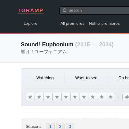
TORAMP
Explore
All premieres
Netflix premieres
Sound! Euphonium
(2015 — 2024)
響け！ユーフォニアム
Watching
Want to see
On ho
Seasons:
1
2
3