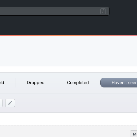
/
ld
Dropped
Completed
Haven't see
M