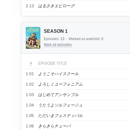
2.13
はるさきエピローグ
SEASON 1
Episodes:
13
/
Marked as watched:
0
Mark all episodes
#
EPISODE TITLE
1.01
ようこそハイスクール
1.02
よろしくユーフォニアム
1.03
はじめてアンサンブル
1.04
うたうよソルフェージュ
1.05
ただいまフェスティバル
1.06
きらきらチューバ