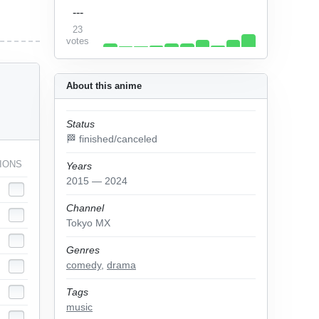
---
23
votes
About this anime
Status
🏁 finished/canceled
IONS
Years
2015 — 2024
Channel
Tokyo MX
Genres
comedy
,
drama
Tags
music