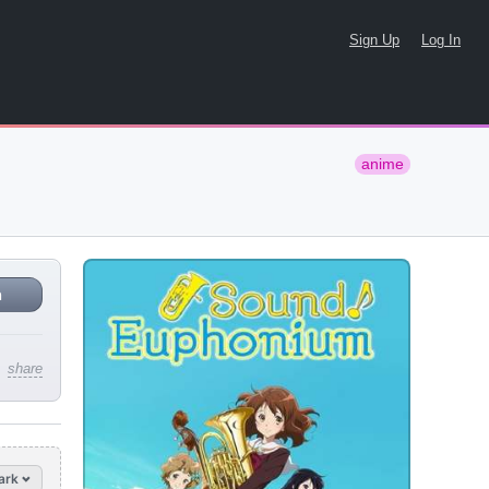
Sign Up
Log In
anime
n
share
ark