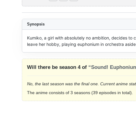
Synopsis
Kumiko, a girl with absolutely no ambition, decides to c
leave her hobby, playing euphonium in orchestra aside 
Will there be season 4 of
“Sound! Euphoniu
No, the last season was the final one. Current anime sta
The anime consists of 3 seasons (39 episodes in total).