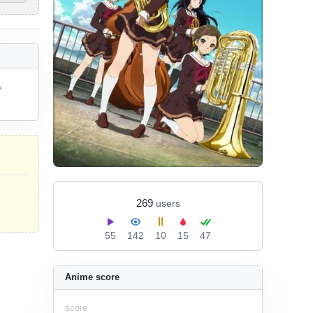
 
269
users
55
142
10
15
47
Anime score
score