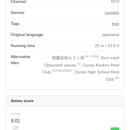
Channel
NTV
Genres
comedy
Tags
love
Original language
japanese
Running time
25
m
/ 10.8
h
Alternative
ja
+
orig
桜蘭高校ホスト部
, Хост-клуб
titles
ru
Оранской школы
, Ouran Koukou Host
romanization
Club
, Ouran High School Host
en
Club
Anime score
score
8.01
118