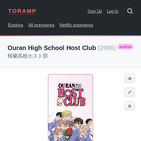
TORAMP
Sign Up
Log In
Explore
All premieres
Netflix premieres
anime
Ouran High School Host Club
(2006)
桜蘭高校ホスト部