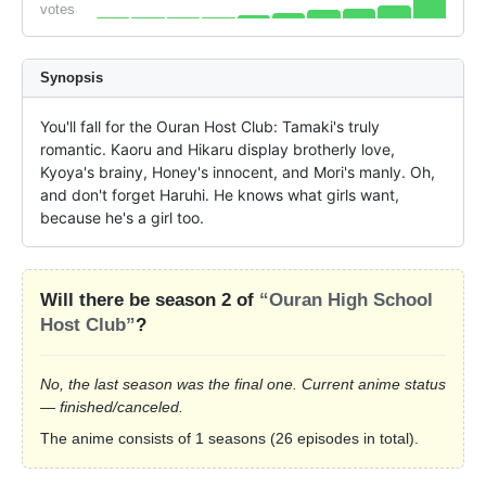
votes
Synopsis
You'll fall for the Ouran Host Club: Tamaki's truly 
romantic. Kaoru and Hikaru display brotherly love, 
Kyoya's brainy, Honey's innocent, and Mori's manly. Oh, 
and don't forget Haruhi. He knows what girls want, 
because he's a girl too.
Will there be season 2 of
“Ouran High School
Host Club”
?
No, the last season was the final one. Current anime status
— finished/canceled.
The anime consists of 1 seasons (26 episodes in total).