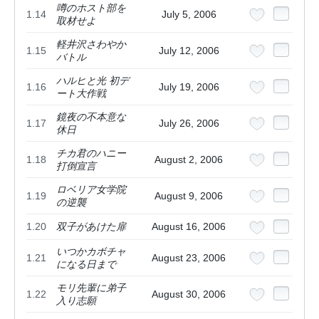
噂のホスト部を
1.14
July 5, 2006
取材せよ
軽井沢さわやか
1.15
July 12, 2006
バトル
ハルヒと光 初デ
1.16
July 19, 2006
ート大作戦
鏡夜の不本意な
1.17
July 26, 2006
休日
チカ君のハニー
1.18
August 2, 2006
打倒宣言
ロベリア女学院
1.19
August 9, 2006
の逆襲
1.20
双子があけた扉
August 16, 2006
いつかカボチャ
1.21
August 23, 2006
になる日まで
モリ先輩に弟子
1.22
August 30, 2006
入り志願