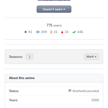
Haven't seen
775
users
81
209
15
24
446
Seasons:
1
Mark
About this anime
Status
🏁 finished/canceled
Years
2006