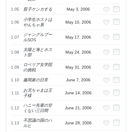
1.05
双子ケンカする
May 3, 2006
小学生ホストは
1.06
May 10, 2006
やんちゃ系
ジャングルプー
1.07
May 17, 2006
ルSOS
太陽と海とホス
1.08
May 24, 2006
ト部
ロベリア女学院
1.09
May 31, 2006
の挑戦
1.10
藤岡家の日常
June 7, 2006
お兄ちゃまは王
1.11
June 14, 2006
子様
ハニー先輩の甘
1.12
June 21, 2006
くない三日間
不思議の国のハ
1.13
June 28, 2006
ルヒ