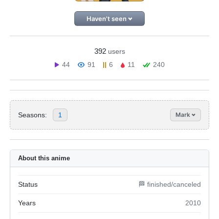
Haven't seen
392
users
44
91
6
11
240
Seasons:
1
Mark
About this anime
Status
🏁 finished/canceled
Years
2010