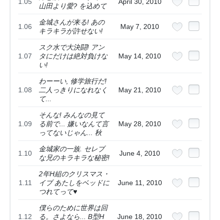
1.05
April 30, 2010
山田より愛? を込めて
金城さんが来る! あの
1.06
May 7, 2010
キラキラが許せない!
スク水で大決闘! アン
1.07
タにだけは絶対負けな
May 14, 2010
い!
わーーい, 修学旅行だ!
1.08
二人っきりになれなく
May 21, 2010
て...
そんな! みんなの見て
1.09
る前で... 嫌いなんて言
May 28, 2010
ってないじゃん... 秋
金城家の一族. セレブ
1.10
June 4, 2010
な兄のキラキラな秘密!
2年H組のクリスマス・
1.11
イブ あたしをベッドに
June 11, 2010
つれてって♥
僕らのために世界は回
1.12
る。さよなら... B型H
June 18, 2010