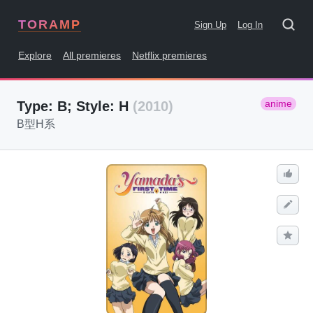
TORAMP
Sign Up
Log In
Explore
All premieres
Netflix premieres
anime
Type: B; Style: H
(2010)
B型H系