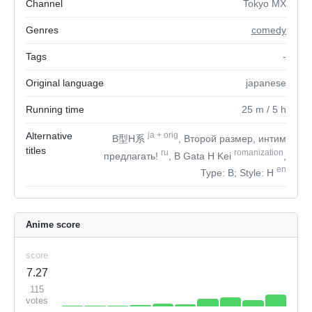
Channel
Tokyo MX
Genres
comedy
Tags
-
Original language
japanese
Running time
25
m
/ 5
h
Alternative
ja
+
orig
B型H系
, Второй размер, интим
titles
ru
romanization
предлагать!
, B Gata H Kei
,
en
Type: B; Style: H
Anime score
score
7.27
115
votes