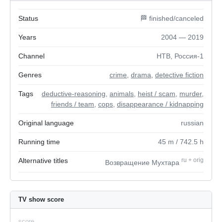
Status
🏁 finished/canceled
Years
2004 — 2019
Channel
НТВ, Россия-1
Genres
crime
,
drama
,
detective fiction
Tags
deductive-reasoning
,
animals
,
heist / scam
,
murder
,
friends / team
,
cops
,
disappearance / kidnapping
Original language
russian
Running time
45
m
/ 742.5
h
Alternative titles
ru
+
orig
Возвращение Мухтара
TV show score
score