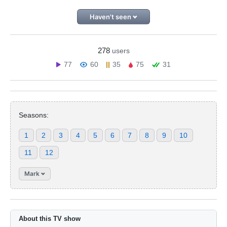
Haven't seen
278
users
77
60
35
75
31
Seasons:
1
2
3
4
5
6
7
8
9
10
11
12
Mark
About this TV show