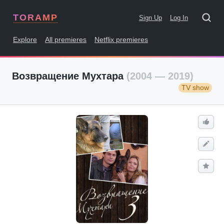
TORAMP
Sign Up
Log In
Explore
All premieres
Netflix premieres
Возвращение Мухтара
(2004 — 2019)
TV show