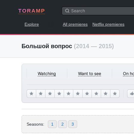
TORAMP
Explore
All premieres
Netflix premieres
Большой вопрос
(2014 — 2015)
Watching
Want to see
On ho
Seasons:
1
2
3