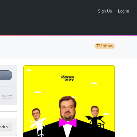
Sign Up
Log In
TV show
n
share
ark