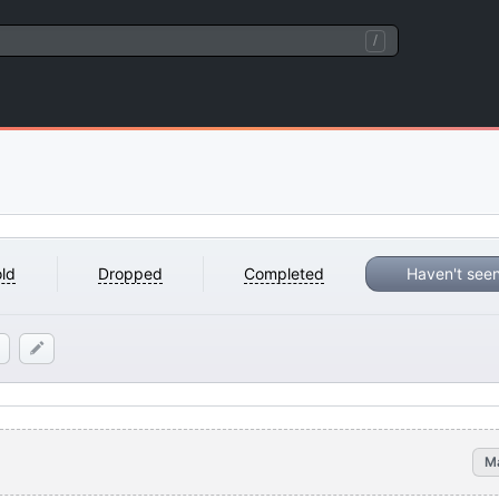
/
ld
Dropped
Completed
Haven't see
M