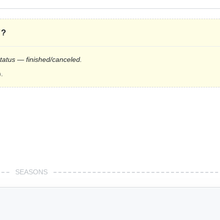
”
?
status — finished/canceled.
.
SEASONS