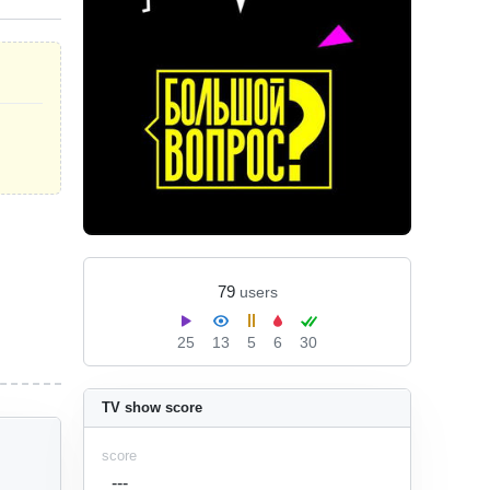
79
users
25
13
5
6
30
TV show score
score
---