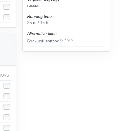
russian
Running time
25
m
/ 15
h
Alternative titles
ru
+
orig
Большой вопрос
IONS