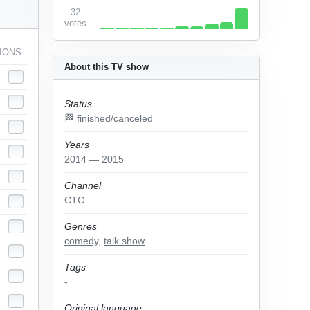
32
votes
IONS
About this TV show
Status
🏁 finished/canceled
Years
2014 — 2015
Channel
СТС
Genres
comedy
,
talk show
Tags
-
Original language