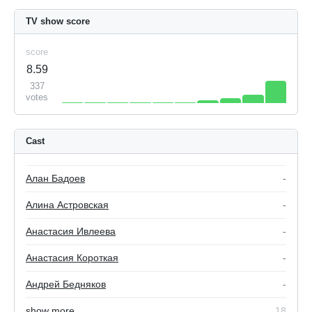
TV show score
score
8.59
337
votes
Cast
Алан Бадоев
-
Алина Астровская
-
Анастасия Ивлеева
-
Анастасия Короткая
-
Андрей Бедняков
-
show more
18