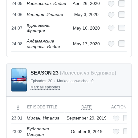
24.05
Раджастан. Индия
April 26, 2020
24.06
Венеция. Италия
May 3, 2020
Куршевель.
24.07
May 10, 2020
Франция
Андаманские
24.08
May 17, 2020
острова. Индия
SEASON 23
(Ивлеева vs Бедняков)
Episodes:
20
/
Marked as watched:
0
Mark all episodes
#
EPISODE TITLE
DATE
ACTIONS
23.01
Милан. Италия
September 29, 2019
Будапешт.
23.02
October 6, 2019
Венгрия