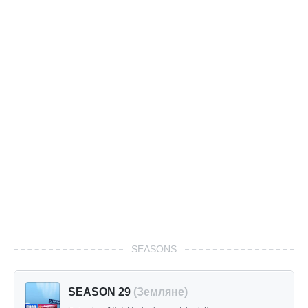
SEASONS
SEASON 29
(Земляне)