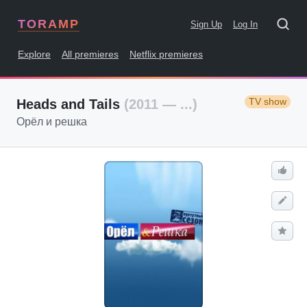
TORAMP
Sign Up
Log In
Explore
All premieres
Netflix premieres
TV show
Heads and Tails
(2011 — ...)
Орёл и решка