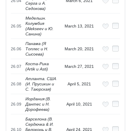
26.04
March 6, 2021
Серга и А.
Седокова)
Медельин.
Колумбия
26.05
March 13, 2021
(Alekseev и Ю.
Санина)
Панама (Я
26.06
Топлес и Н.
March 20, 2021
Сысоева)
Коста-Рика
26.07
March 27, 2021
(Artik и Asti)
Атланта. США
26.08
(И. Прусикин и
April 5, 2021
С. Таюрская)
Иордания (В.
26.09
Дантес и Н.
April 10, 2021
Дорофеева)
Барселона (В.
Сердючка & И.
26.10
Белоконь и В.
April 24, 2021