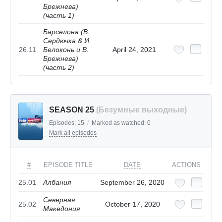
Брежнева)
(часть 1)
Барселона (В.
Сердючка & И.
26.11
Белоконь и В.
April 24, 2021
Брежнева)
(часть 2)
SEASON 25
(Безумные выходные)
Episodes:
15
/
Marked as watched:
0
Mark all episodes
#
EPISODE TITLE
DATE
ACTIONS
25.01
Албания
September 26, 2020
Северная
25.02
October 17, 2020
Македония