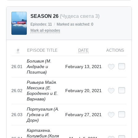
SEASON 26
(Чудеса света 3)
Episodes:
11
/
Marked as watched:
0
Mark all episodes
#
EPISODE TITLE
DATE
ACTIONS
Боливия (М.
26.01
Андраде и
February 13, 2021
Позитив)
Ривьера Майя.
Мексика (Е.
26.02
February 20, 2021
Бороденко и Е.
Варнава)
Португалия (А.
26.03
Гудков и И.
February 27, 2021
Дорн)
Картахена.
Колумбия (Коля