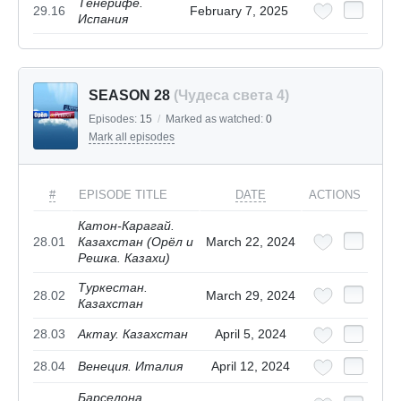
Тенерифе.
29.16
February 7, 2025
Испания
SEASON 28
(Чудеса света 4)
Episodes:
15
/
Marked as watched:
0
Mark all episodes
#
EPISODE TITLE
DATE
ACTIONS
Катон-Карагай.
28.01
Казахстан (Орёл и
March 22, 2024
Решка. Казахи)
Туркестан.
28.02
March 29, 2024
Казахстан
28.03
Актау. Казахстан
April 5, 2024
28.04
Венеция. Италия
April 12, 2024
Барселона.