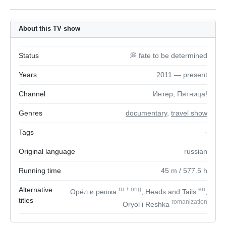
About this TV show
Status
💭 fate to be determined
Years
2011 — present
Channel
Интер, Пятница!
Genres
documentary
,
travel show
Tags
-
Original language
russian
Running time
45
m
/ 577.5
h
Alternative
ru
+
orig
en
Орёл и решка
, Heads and Tails
,
titles
romanization
Oryol i Reshka