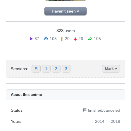
Haven't seen
323
users
67
105
20
26
105
Seasons:
S
1
2
3
Mark
About this anime
Status
🏁 finished/canceled
Years
2014 — 2018