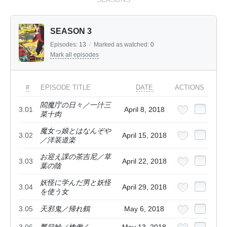
SEASON 3
Episodes:
13
/
Marked as watched:
0
Mark all episodes
#
EPISODE TITLE
DATE
ACTIONS
閻魔庁の日々／一汁三
3.01
April 8, 2018
菜十肉
魔女っ娘とはなんぞや
3.02
April 15, 2018
／洋装道楽
お迎え課の茶吉尼／草
3.03
April 22, 2018
葉の陰
妖怪に学んだ男と妖怪
3.04
April 29, 2018
を使う女
3.05
天邪鬼／帰れ鶴
May 6, 2018
3.06
瓢簞鯰／檎働く
May 13, 2018