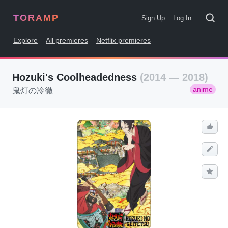
TORAMP
Sign Up
Log In
Explore
All premieres
Netflix premieres
Hozuki's Coolheadedness
(2014 — 2018)
anime
鬼灯の冷徹