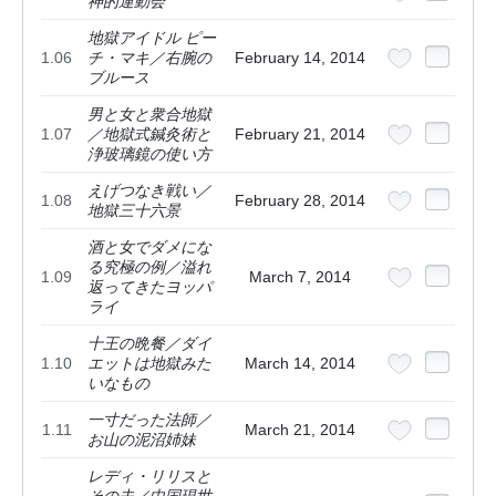
神的運動会
地獄アイドル ピー
1.06
チ・マキ／右腕の
February 14, 2014
ブルース
男と女と衆合地獄
1.07
／地獄式鍼灸術と
February 21, 2014
浄玻璃鏡の使い方
えげつなき戦い／
1.08
February 28, 2014
地獄三十六景
酒と女でダメにな
る究極の例／溢れ
1.09
March 7, 2014
返ってきたヨッパ
ライ
十王の晩餐／ダイ
1.10
エットは地獄みた
March 14, 2014
いなもの
一寸だった法師／
1.11
March 21, 2014
お山の泥沼姉妹
レディ・リリスと
その夫／中国現世