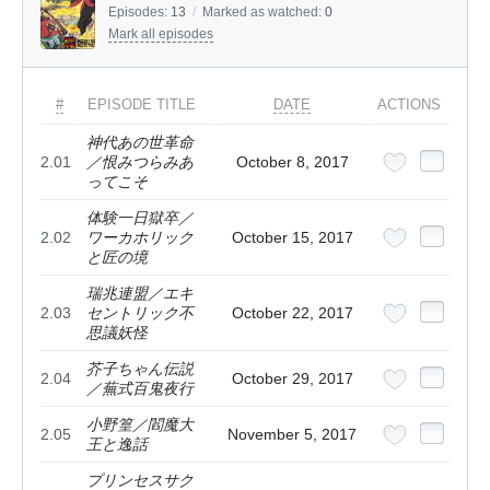
Episodes:
13
/
Marked as watched:
0
Mark all episodes
#
EPISODE TITLE
DATE
ACTIONS
神代あの世革命
2.01
／恨みつらみあ
October 8, 2017
ってこそ
体験一日獄卒／
2.02
ワーカホリック
October 15, 2017
と匠の境
瑞兆連盟／エキ
2.03
セントリック不
October 22, 2017
思議妖怪
芥子ちゃん伝説
2.04
October 29, 2017
／蕪式百鬼夜行
小野篁／閻魔大
2.05
November 5, 2017
王と逸話
プリンセスサク