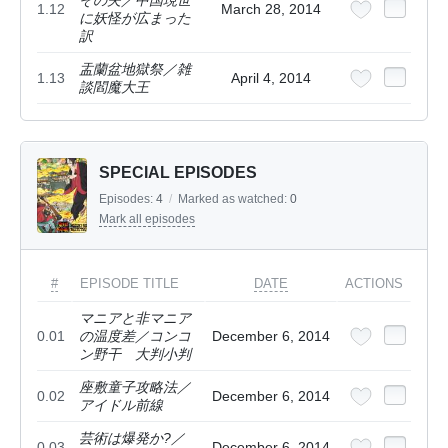
1.12
March 28, 2014
に妖怪が広まった
訳
盂蘭盆地獄祭／雑
1.13
April 4, 2014
談閻魔大王
SPECIAL EPISODES
Episodes:
4
/
Marked as watched:
0
Mark all episodes
#
EPISODE TITLE
DATE
ACTIONS
マニアと非マニア
0.01
の温度差／コンコ
December 6, 2014
ン野干 大判小判
座敷童子攻略法／
0.02
December 6, 2014
アイドル前線
芸術は爆発か?／
0.03
December 6, 2014