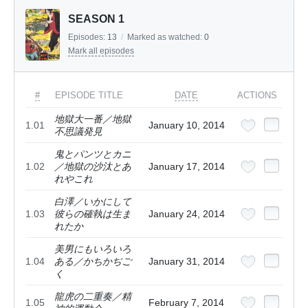
SEASON 1
Episodes:
13
/
Marked as watched:
0
Mark all episodes
#
EPISODE TITLE
DATE
ACTIONS
地獄大一番／地獄
1.01
January 10, 2014
不思議発見
鬼とパンツとカニ
1.02
／地獄の沙汰とあ
January 17, 2014
れやこれ
白澤／いかにして
1.03
彼らの確執は生ま
January 24, 2014
れたか
美男にもいろいろ
1.04
ある／かちかぢご
January 31, 2014
く
龍虎の二重奏／精
1.05
February 7, 2014