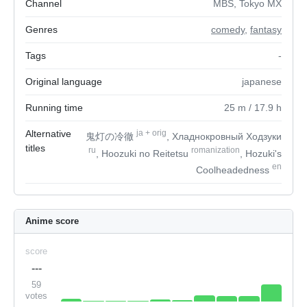
Channel
MBS, Tokyo MX
Genres
comedy
,
fantasy
Tags
-
Original language
japanese
Running time
25
m
/ 17.9
h
Alternative
ja
+
orig
鬼灯の冷徹
, Хладнокровный Ходзуки
titles
ru
romanization
, Hoozuki no Reitetsu
, Hozuki's
en
Coolheadedness
Anime score
score
---
59
votes