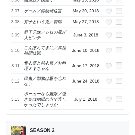
3.07
ゲーム／絡繰補佐官
May 20, 2018
3.08
芥子という兎／範疇
May 27, 2018
野干兄妹／シロの尻が
3.09
June 3, 2018
大ピンチ
こんぽんてきに／異種
3.10
June 10, 2018
格闘技戦
奪衣婆と懸衣翁／お料
3.11
June 17, 2018
理ミキちゃん
瘟鬼／動物は恩を忘れ
3.12
June 24, 2018
ない
ポーカーなら無敵／逝
3.13
き先は地獄の方で宜し
July 1, 2018
かったでしょうか
SEASON 2